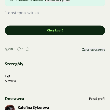
1 dostępna sztuka
Chcę kupić
989
2
Zgłoś ogłoszenie
Szczegóły
Typ
Akwaria
Dostawca
Pokaż profil
Kateřina Sýkorová