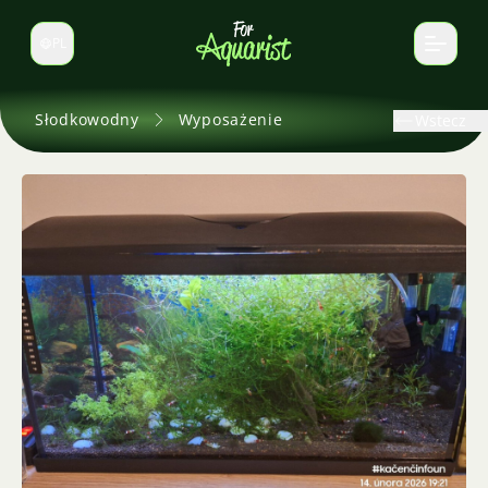
PL
Zmień język
Słodkowodny
Wyposażenie
Wstecz