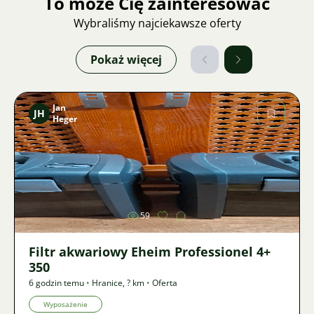
To może Cię zainteresować
Wybraliśmy najciekawsze oferty
Pokaż więcej
Jan
JH
Heger
Zdjęcie
59
Filtr akwariowy Eheim Professionel 4+
350
6 godzin temu
•
Hranice
,
? km
•
Oferta
Wyposażenie