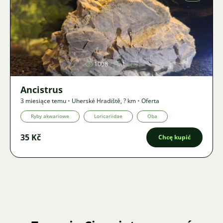
Zdjęcie
1008
1
Ancistrus
3 miesiące temu
•
Uherské Hradiště
,
? km
•
Oferta
Ryby akwariowe
Loricariidae
Oba
35 Kč
Chcę kupić