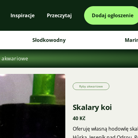
Inspiracje
Przeczytaj
Dodaj ogłoszenie
Słodkowodny
Mari
 akwariowe
Ryby akwariowe
Skalary koi
40 Kč
Oferuję własną hodowlę skal
Hůrka, Jeseník nad Odrou. 