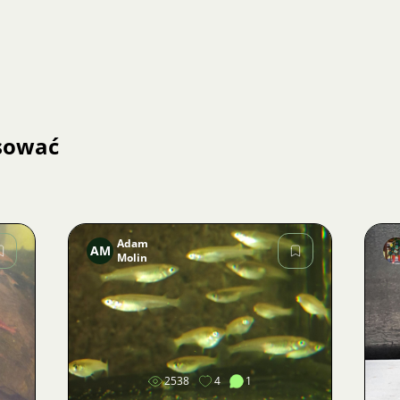
esować
Adam
AM
Molin
Zdjęcie
2538
4
1