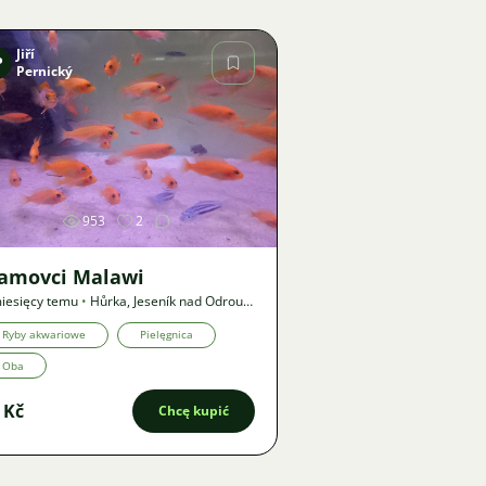
Jiří
P
Pernický
Zdjęcie
953
2
lamovci Malawi
iesięcy temu
•
Hůrka, Jeseník nad Odrou
,
?
•
Oferta
Ryby akwariowe
Pielęgnica
Oba
 Kč
Chcę kupić