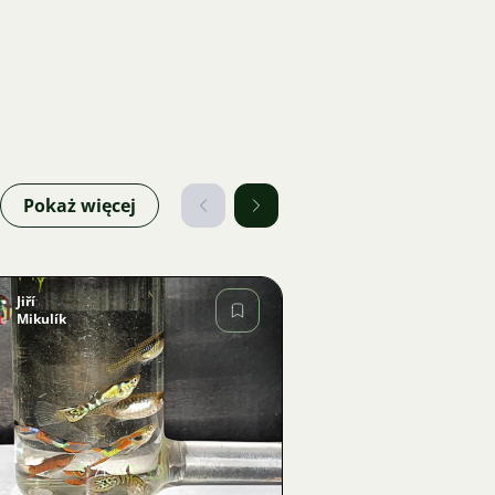
Pokaż więcej
Jiří
Mikulík
Zdjęcie
71