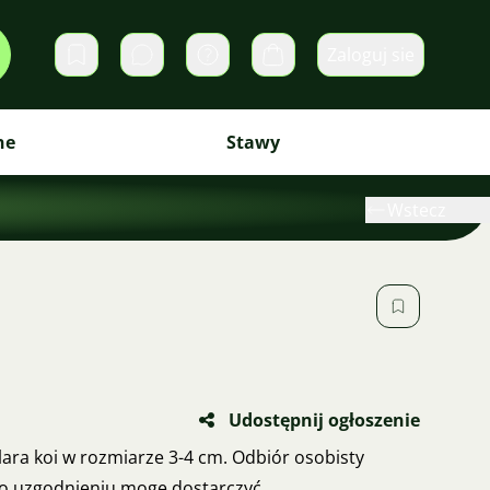
Zaloguj sie
Prywatne wiadomości
Koszyk
ne
Stawy
Wstecz
Udostępnij ogłoszenie
ara koi w rozmiarze 3-4 cm. Odbiór osobisty
Po uzgodnieniu mogę dostarczyć.