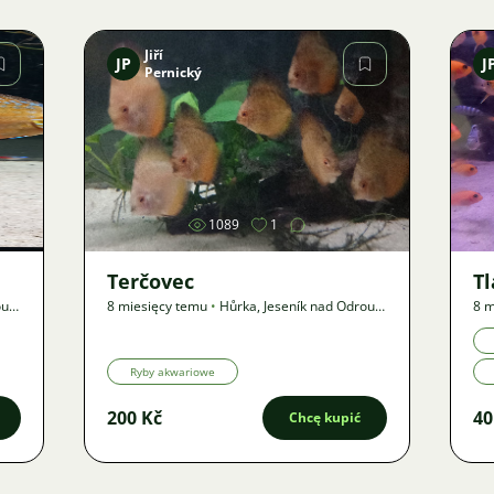
Jiří
JP
J
Pernický
Zdjęcie
1089
1
Terčovec
T
ou
,
?
8 miesięcy temu
•
Hůrka, Jeseník nad Odrou
,
?
8 m
km
•
Oferta
km
Ryby akwariowe
200 Kč
40
Chcę kupić