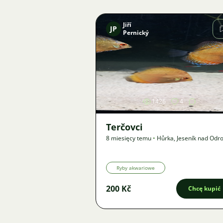
Jiří
JP
Pernický
Zdjęcie
1426
4
Terčovci
8 miesięcy temu
•
Hůrka, Jeseník nad Odr
km
•
Oferta
Ryby akwariowe
200 Kč
Chcę kupić