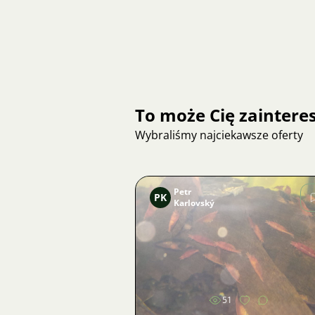
To może Cię zainter
Wybraliśmy najciekawsze oferty
Petr
PK
Karlovský
Zdjęcie
51