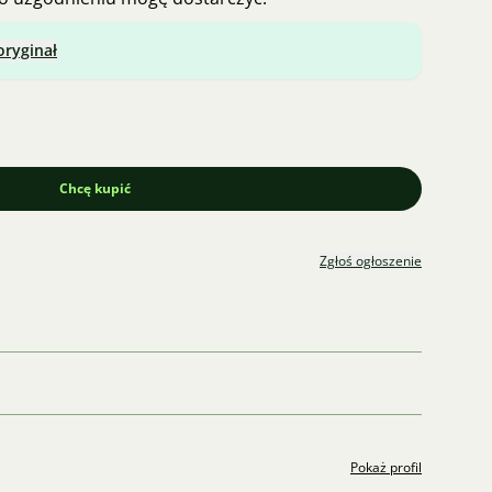
oryginał
Chcę kupić
Zgłoś ogłoszenie
Pokaż profil