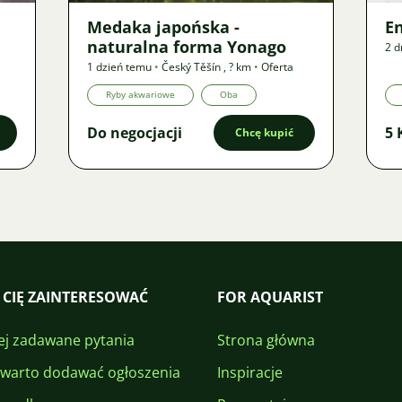
Medaka japońska -
E
naturalna forma Yonago
2 d
1 dzień temu
•
Český Těšín
,
? km
•
Oferta
Ryby akwariowe
Oba
Do negocjacji
5 
Chcę kupić
 CIĘ ZAINTERESOWAĆ
FOR AQUARIST
ej zadawane pytania
Strona główna
 warto dodawać ogłoszenia
Inspiracje