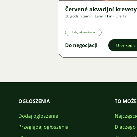
Červené akvarijní krevety
20 godzin temu
•
Lány
,
? km
•
Oferta
Ryby akwariowe
Do negocjacji
Chcę kupić
OGŁOSZENIA
TO MOŻE
Dodaj ogłoszenie
Najczęści
Przeglądaj ogłoszenia
Dlaczego