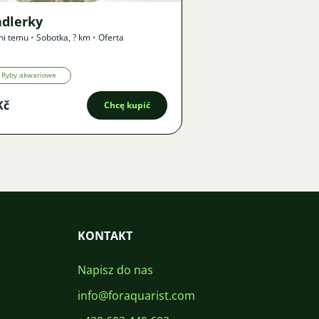
ndlerky
ni temu
•
Sobotka
,
? km
•
Oferta
Ryby akwariowe
Kč
Chcę kupić
KONTAKT
Napisz do nas
info@foraquarist.com