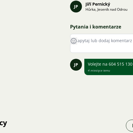
Jiří Pernický
JP
Hůrka, Jeseník nad Odrou
Pytania i komentarze
Volejte na 604 515 130
JP
4 miesiące temu
cy