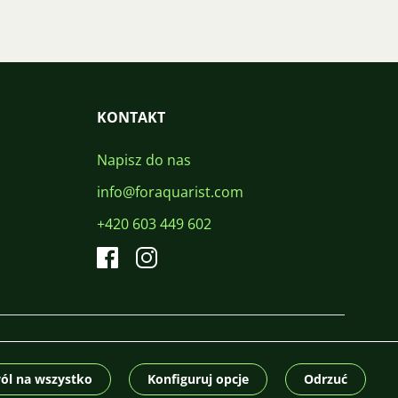
KONTAKT
Napisz do nas
info@foraquarist.com
+420 603 449 602
CS
SK
EN
PL
DE
© 2026 For Aquarist
ól na wszystko
Konfiguruj opcje
Odrzuć