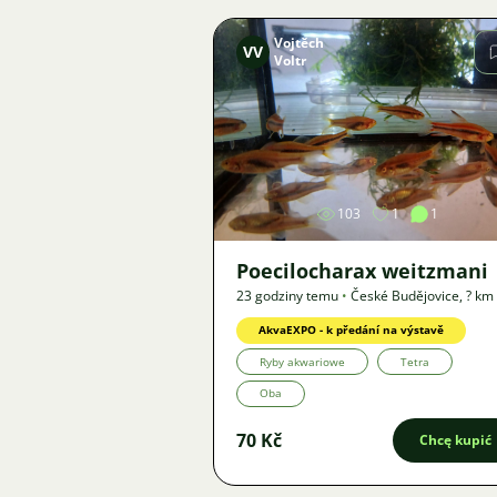
Vojtěch
VV
Voltr
Zdjęcie
103
1
1
Poecilocharax weitzmani
23 godziny temu
•
České Budějovice
,
? km
Oferta
AkvaEXPO - k předání na výstavě
Ryby akwariowe
Tetra
Oba
70 Kč
Chcę kupić