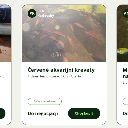
Petr
PK
A
Karlovský
Zdjęcie
100
Červené akvarijní krevety
M
n
•
1 dzień temu
•
Lány
,
? km
•
Oferta
2 d
Ryby akwariowe
Do negocjacji
Do
Chcę kupić