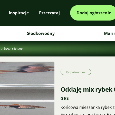
Inspiracje
Przeczytaj
Dodaj ogłoszenie
Słodkowodny
Mari
 akwariowe
Ryby akwariowe
Oddaję mix rybek 
0 Kč
Końcowa mieszanka rybek z 
5x razbora klinoskórna, 6x t