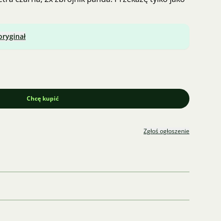
oryginał
Chcę kupić
Zgłoś ogłoszenie