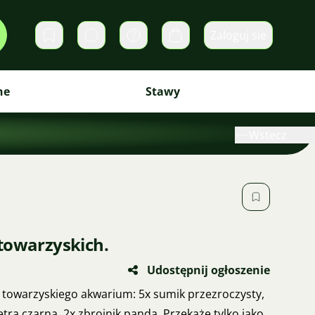
Zaloguj sie
Prywatne wiadomości
Koszyk
ne
Stawy
Wstecz
towarzyskich.
Udostępnij ogłoszenie
towarzyskiego akwarium: 5x sumik przezroczysty,
etra czarna, 2x zbrojnik panda. Przekażę tylko jako