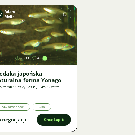
Adam
M
Molin
Zdjęcie
2599
4
1
edaka japońska -
aturalna forma Yonago
ni temu
•
Český Těšín
,
? km
•
Oferta
Ryby akwariowe
Oba
 negocjacji
Chcę kupić