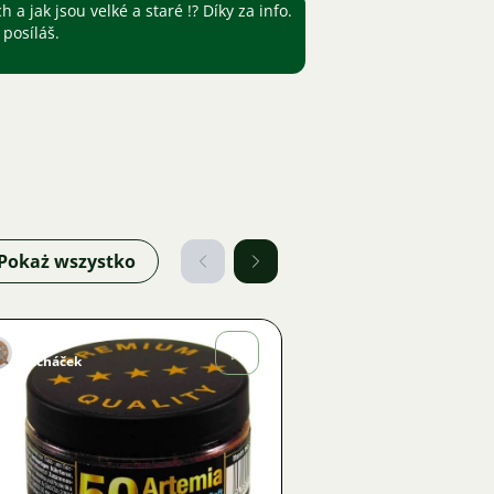
 a jak jsou velké a staré !? Díky za info.
posíláš.
Pokaż wszystko
Marek
Macháček
Zdjęcie