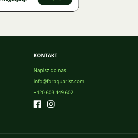
KONTAKT
Napisz do nas
info@foraquarist.com
+420 603 449 602
CS
SK
EN
PL
DE
© 2026 For Aquarist