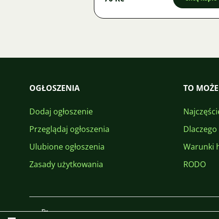
OGŁOSZENIA
TO MOŻE
Dodaj ogłoszenie
Najczęści
Przeglądaj ogłoszenia
Dlaczego
Ulubione ogłoszenia
Warunki 
Zasady użytkowania
RODO