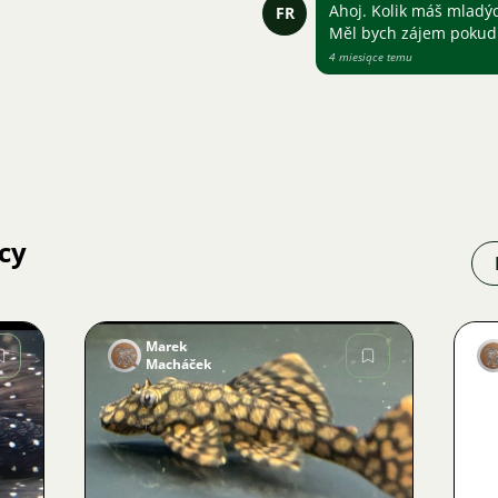
Ahoj. Kolik máš mladých
FR
Měl bych zájem pokud 
4 miesiące temu
cy
Marek
Macháček
Zdjęcie