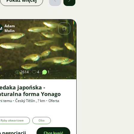
Pokaż więcej
Adam
M
Molin
Zdjęcie
2614
4
1
edaka japońska -
aturalna forma Yonago
ni temu
•
Český Těšín
,
? km
•
Oferta
Ryby akwariowe
Oba
 negocjacji
Chcę kupić