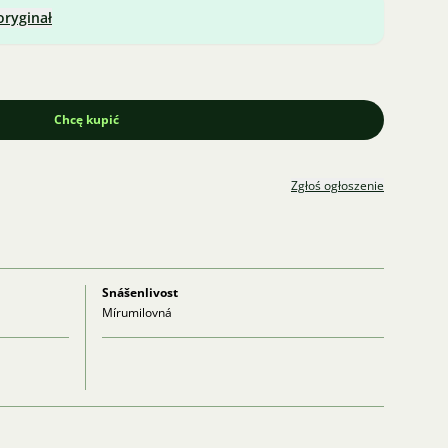
oryginał
Chcę kupić
Zgłoś ogłoszenie
Snášenlivost
Mírumilovná