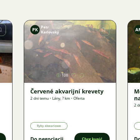
Petr
PK
A
Karlovský
Zdjęcie
108
Červené akvarijní krevety
M
n
2 dni temu
•
Lány
,
? km
•
Oferta
2 d
Ryby akwariowe
Do negocjacji
Do
Chcę kupić