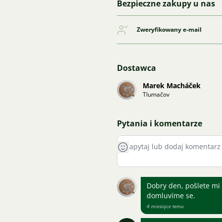
Bezpieczne zakupy u nas
Zweryfikowany e-mail
Dostawca
Marek Macháček
Tlumačov
Pytania i komentarze
Dobry den, pošlete mi 
domluvíme se.
4 miesiące temu