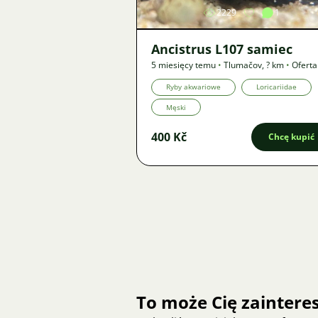
2229
1
Ancistrus L107 samiec
5 miesięcy temu
•
Tlumačov
,
? km
•
Oferta
Ryby akwariowe
Loricariidae
Męski
400 Kč
Chcę kupić
To może Cię zainter