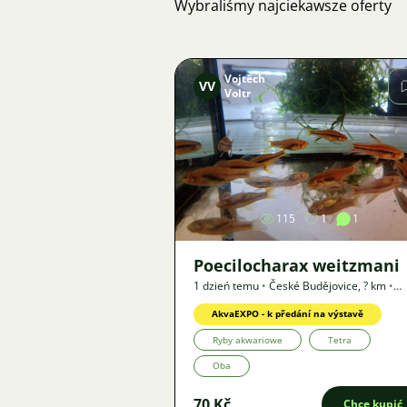
Wybraliśmy najciekawsze oferty
Vojtěch
VV
Voltr
Zdjęcie
115
1
1
Poecilocharax weitzmani
1 dzień temu
•
České Budějovice
,
? km
•
Oferta
AkvaEXPO - k předání na výstavě
Ryby akwariowe
Tetra
Oba
70 Kč
Chcę kupić