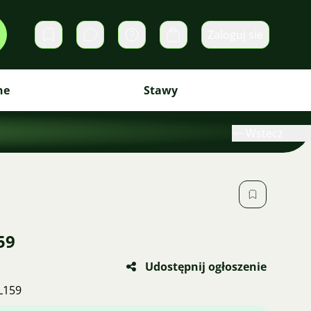
Zaloguj sie
Prywatne wiadomości
Koszyk
ne
Stawy
Wstecz
59
Udostępnij ogłoszenie
L159