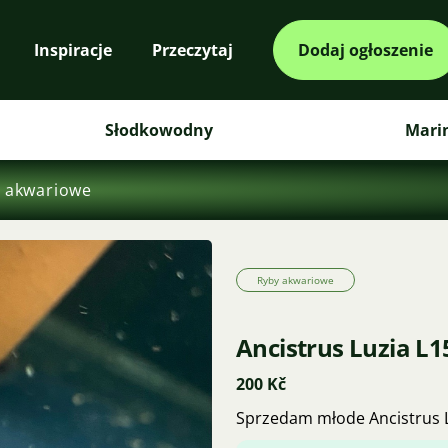
Inspiracje
Przeczytaj
Dodaj ogłoszenie
Słodkowodny
Mari
 akwariowe
Ryby akwariowe
Ancistrus Luzia L1
200 Kč
Sprzedam młode Ancistrus 