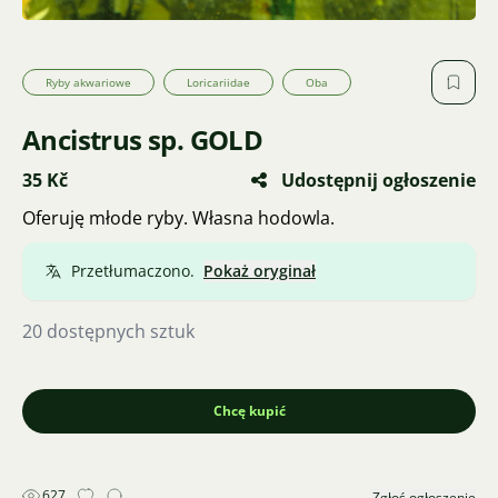
Ryby akwariowe
Loricariidae
Oba
Ancistrus sp. GOLD
35 Kč
Udostępnij ogłoszenie
Oferuję młode ryby. Własna hodowla.
Przetłumaczono.
Pokaż oryginał
20 dostępnych sztuk
Chcę kupić
627
Zgłoś ogłoszenie