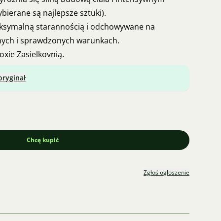
ierane są najlepsze sztuki).
ksymalną starannością i odchowywane na
nych i sprawdzonych warunkach.
xie Zasielkovnią.
oryginał
Chcę kupić
Zgłoś ogłoszenie