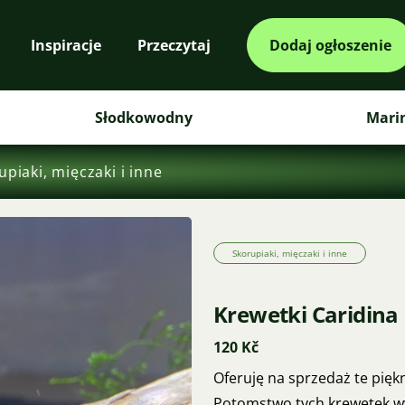
Inspiracje
Przeczytaj
Dodaj ogłoszenie
Słodkowodny
Mari
upiaki, mięczaki i inne
Skorupiaki, mięczaki i inne
Krewetki Caridina 
120 Kč
Oferuję na sprzedaż te piękn
Potomstwo tych krewetek wy