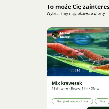
To może Cię zainter
Wybraliśmy najciekawsze oferty
Michal
Klacek
Zdjęcie
616
2
Mix krewetek
18 dni temu
•
Šlotava
,
? km
•
Oferta
Skorupiaki, mięczaki i inne
Oba