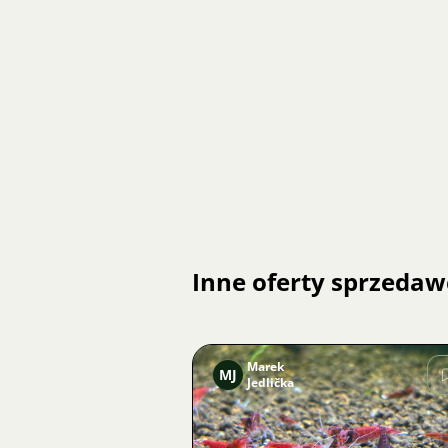
Inne oferty sprzedaw
Marek
MJ
Jedlička