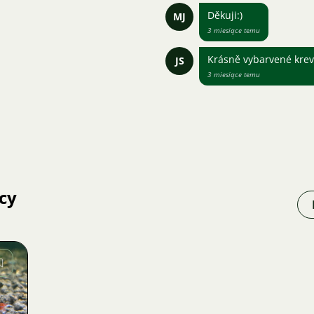
Děkuji:)
MJ
3 miesiące temu
Krásně vybarvené krev
JS
3 miesiące temu
cy