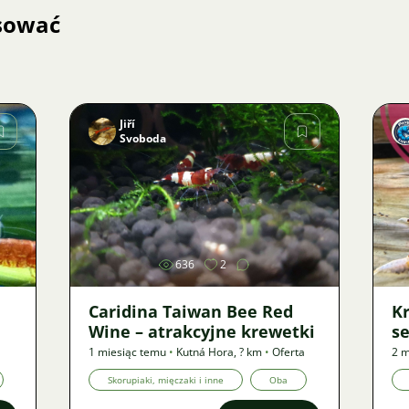
esować
Jiří
Svoboda
Zdjęcie
636
2
Caridina Taiwan Bee Red
Kr
Wine – atrakcyjne krewetki
se
1 miesiąc temu
•
Kutná Hora
,
? km
•
Oferta
2 m
Skorupiaki, mięczaki i inne
Oba