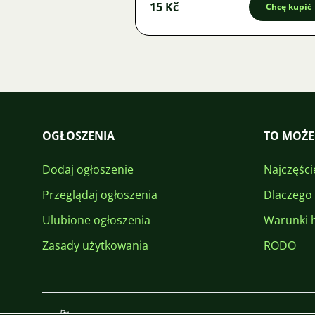
15 Kč
Chcę kupić
OGŁOSZENIA
TO MOŻE
Dodaj ogłoszenie
Najczęści
Przeglądaj ogłoszenia
Dlaczego
Ulubione ogłoszenia
Warunki 
Zasady użytkowania
RODO