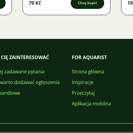
79 Kč
19
Chcę kupić
 CIĘ ZAINTERESOWAĆ
FOR AQUARIST
ej zadawane pytania
Strona główna
 warto dodawać ogłoszenia
Inspiracje
handlowe
Przeczytaj
Aplikacja mobilna