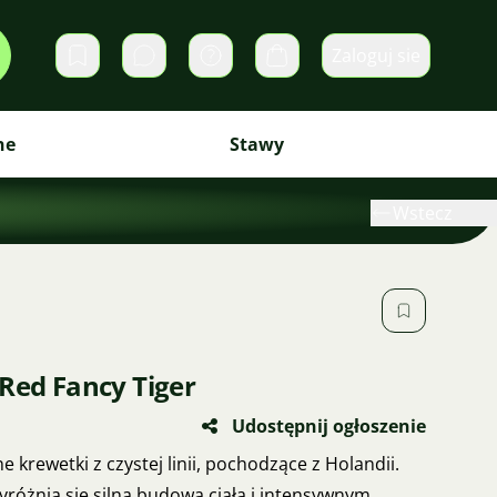
Zaloguj sie
Prywatne wiadomości
Koszyk
ne
Stawy
Wstecz
Red Fancy Tiger
Udostępnij ogłoszenie
e krewetki z czystej linii, pochodzące z Holandii.
różnia się silną budową ciała i intensywnym