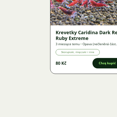
Zdjęcie
1042
3
Krevetky Caridina Dark R
Ruby Extreme
3 miesiące temu
•
Opava (nečleněná část
města)
,
? km
•
Oferta
Skorupiaki, mięczaki i inne
80 Kč
Chcę kupić