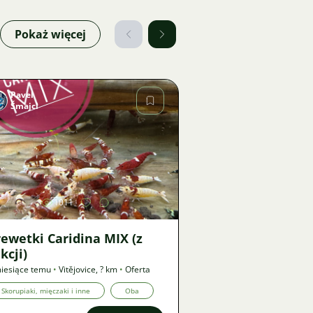
Pokaż więcej
Pavel
Šmajcl
Zdjęcie
1011
ewetki Caridina MIX (z
kcji)
iesiące temu
•
Vitějovice
,
? km
•
Oferta
Skorupiaki, mięczaki i inne
Oba