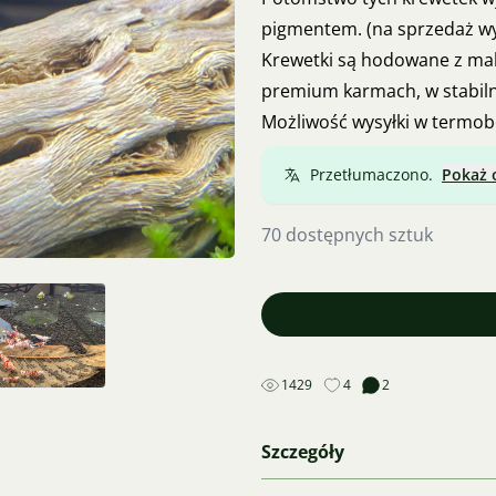
pigmentem. (na sprzedaż wyb
Krewetki są hodowane z ma
premium karmach, w stabil
Możliwość wysyłki w termobo
Przetłumaczono.
Pokaż 
70 dostępnych sztuk
1429
4
2
Szczegóły