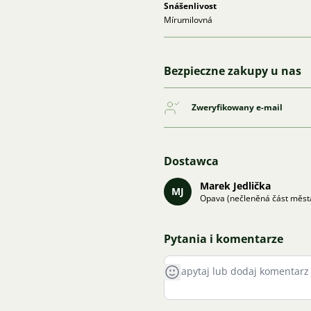
Snášenlivost
Mírumilovná
Bezpieczne zakupy u nas
Zweryfikowany e-mail
Dostawca
Marek Jedlička
MJ
Opava (nečleněná část měst
Pytania i komentarze