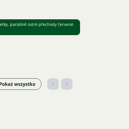
etky, parádně ostré přechody červené.
Pokaż wszystko