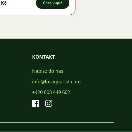
 Kč
Chcę kupić
KONTAKT
Napisz do nas
info@foraquarist.com
+420 603 449 602