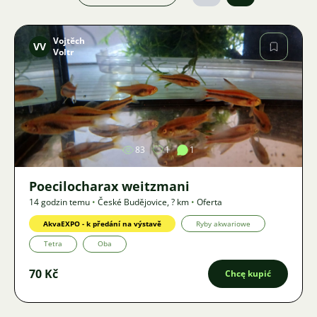
Vojtěch
VV
Voltr
Zdjęcie
83
1
1
Poecilocharax weitzmani
14 godzin temu
•
České Budějovice
,
? km
•
Oferta
AkvaEXPO - k předání na výstavě
Ryby akwariowe
Tetra
Oba
70 Kč
Chcę kupić