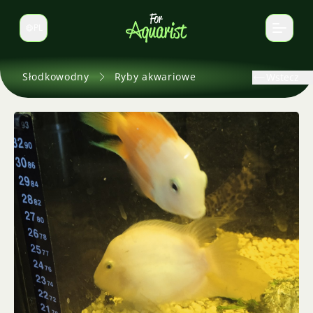
PL
Zmień język
Słodkowodny
Ryby akwariowe
Wstecz