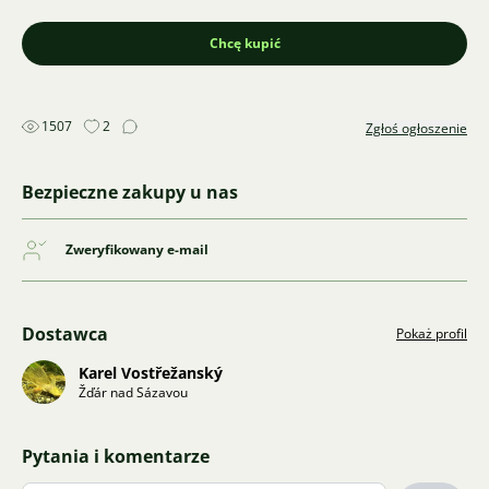
Chcę kupić
1507
2
Zgłoś ogłoszenie
Bezpieczne zakupy u nas
Zweryfikowany e-mail
Dostawca
Pokaż profil
Karel Vostřežanský
Žďár nad Sázavou
Pytania i komentarze