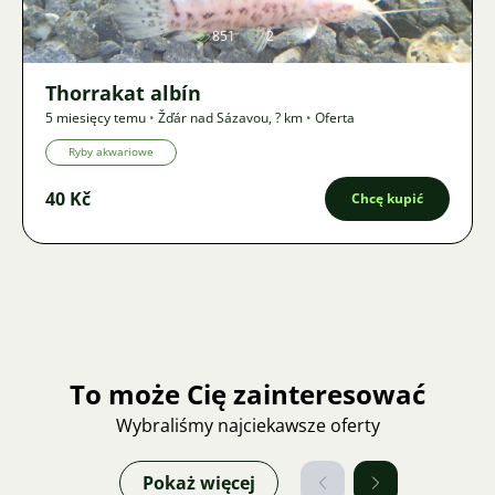
851
2
Thorrakat albín
5 miesięcy temu
•
Žďár nad Sázavou
,
? km
•
Oferta
Ryby akwariowe
40 Kč
Chcę kupić
To może Cię zainteresować
Wybraliśmy najciekawsze oferty
Pokaż więcej