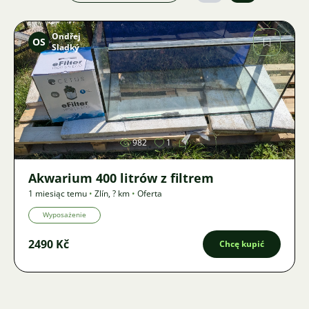
Ondřej
OS
Sladký
Zdjęcie
982
1
Akwarium 400 litrów z filtrem
1 miesiąc temu
•
Zlín
,
? km
•
Oferta
Wyposażenie
2490 Kč
Chcę kupić