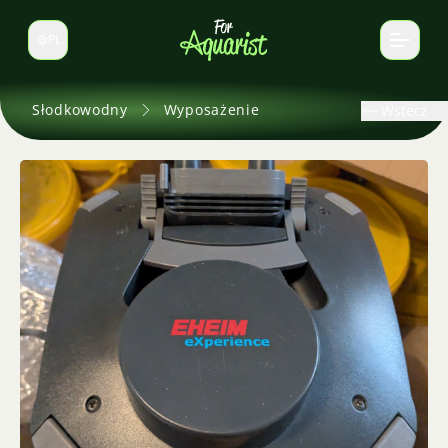
PL
Zmień język
Słodkowodny
Wyposażenie
Wstecz