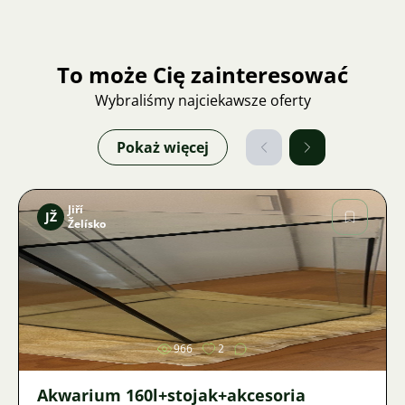
To może Cię zainteresować
Wybraliśmy najciekawsze oferty
Pokaż więcej
Jiří
JŽ
Želísko
Zdjęcie
966
2
Akwarium 160l+stojak+akcesoria