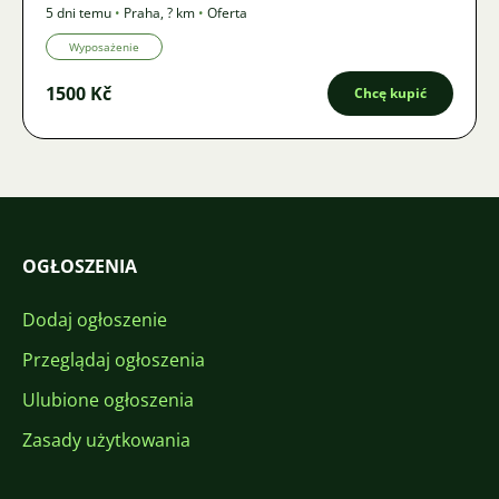
5 dni temu
•
Praha
,
? km
•
Oferta
Wyposażenie
1500 Kč
Chcę kupić
OGŁOSZENIA
Dodaj ogłoszenie
Przeglądaj ogłoszenia
Ulubione ogłoszenia
Zasady użytkowania