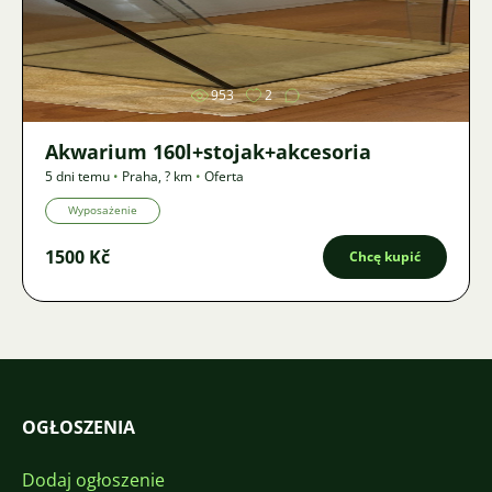
Zdjęcie
953
2
Akwarium 160l+stojak+akcesoria
5 dni temu
•
Praha
,
? km
•
Oferta
Wyposażenie
1500 Kč
Chcę kupić
OGŁOSZENIA
Dodaj ogłoszenie