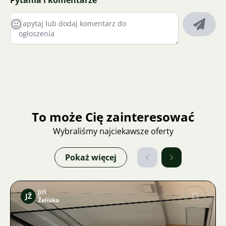
Pytania i komentarze
To może Cię zainteresować
Wybraliśmy najciekawsze oferty
Pokaż więcej
Jiří
JŽ
Želísko