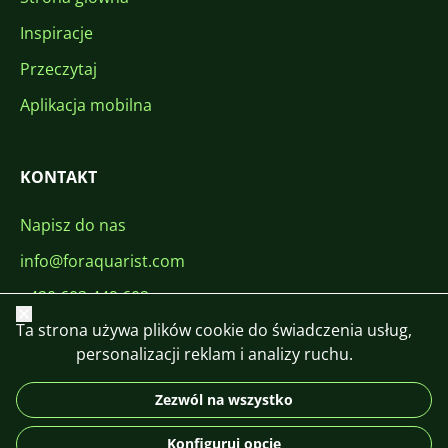
Inspiracje
Przeczytaj
Aplikacja mobilna
KONTAKT
Napisz do nas
info@foraquarist.com
+420 603 449 602
Zamknij
Ta strona używa plików cookie do świadczenia usług,
personalizacji reklam i analizy ruchu.
Zezwól na wszystko
CS
SK
EN
PL
DE
Konfiguruj opcje