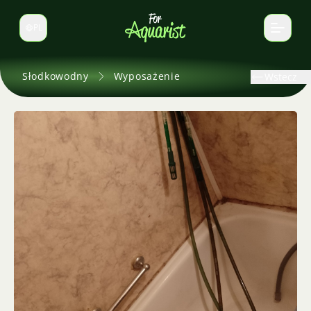
PL
Zmień język
Słodkowodny
Wyposażenie
Wstecz