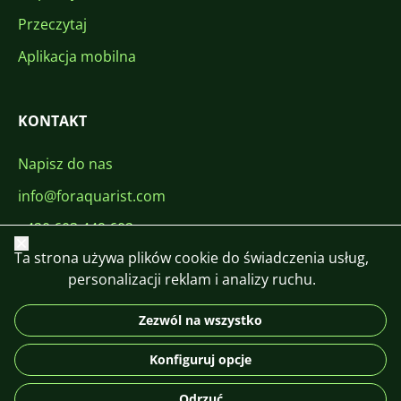
Przeczytaj
Aplikacja mobilna
KONTAKT
Napisz do nas
info@foraquarist.com
+420 603 449 602
Zamknij
Ta strona używa plików cookie do świadczenia usług,
personalizacji reklam i analizy ruchu.
Zezwól na wszystko
CS
SK
EN
PL
DE
Konfiguruj opcje
© 2026 For Aquarist
Odrzuć