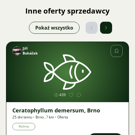
Inne oferty sprzedawcy
Pokaż wszystko
Jiří
Boháček
Zdjęcie
439
Ceratophyllum demersum, Brno
25 dni temu
•
Brno
,
? km
•
Oferta
Rośliny