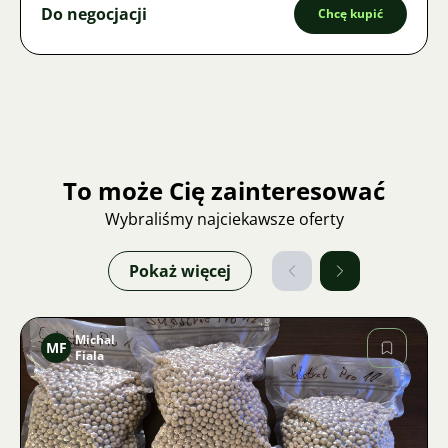
Do negocjacji
Chcę kupić
To może Cię zainteresować
Wybraliśmy najciekawsze oferty
Pokaż więcej
Michal
MF
Fiala
Zdjęcie