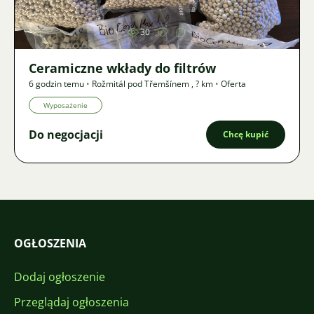
30
Ceramiczne wkłady do filtrów
6 godzin temu
•
Rožmitál pod Třemšínem
,
? km
•
Oferta
Wyposażenie
Do negocjacji
Chcę kupić
OGŁOSZENIA
Dodaj ogłoszenie
Przeglądaj ogłoszenia