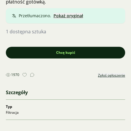
płatność gotówką.
Przetłumaczono.
Pokaż oryginał
1 dostępna sztuka
Chcę kupić
1970
Zgłoś ogłoszenie
Szczegóły
Typ
Filtracja