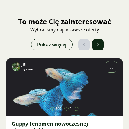
To może Cię zainteresować
Wybraliśmy najciekawsze oferty
Pokaż więcej
Jiří
Sýkora
Zdjęcie
509
2
Guppy fenomen nowoczesnej