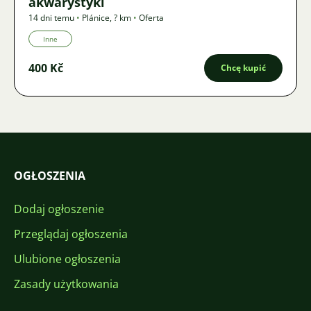
akwarystyki
14 dni temu
•
Plánice
,
? km
•
Oferta
Inne
400 Kč
Chcę kupić
OGŁOSZENIA
Dodaj ogłoszenie
Przeglądaj ogłoszenia
Ulubione ogłoszenia
Zasady użytkowania