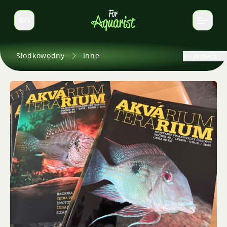
PL
Zmień język
Słodkowodny
Inne
Wstecz