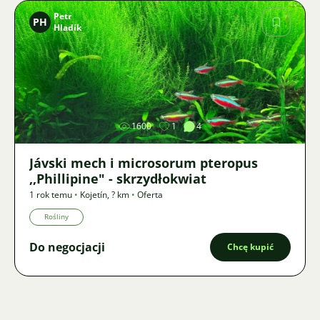
Petr
PH
Hladík
Zdjęcie
1600
1
4
Jávski mech i microsorum pteropus
,,Phillipine" - skrzydłokwiat
1 rok temu
•
Kojetín
,
? km
•
Oferta
Rośliny
Do negocjacji
Chcę kupić