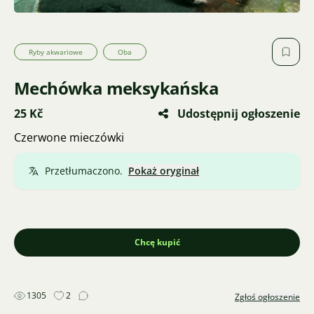
Ryby akwariowe
Oba
Mechówka meksykańska
25 Kč
Udostępnij ogłoszenie
Czerwone mieczówki
Przetłumaczono.
Pokaż oryginał
Chcę kupić
1305
2
Zgłoś ogłoszenie