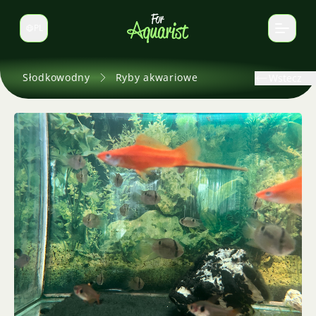
PL
Zmień język
Słodkowodny
Ryby akwariowe
Wstecz