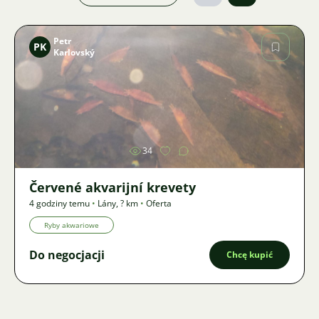
Petr
PK
Karlovský
Zdjęcie
34
Červené akvarijní krevety
4 godziny temu
•
Lány
,
? km
•
Oferta
Ryby akwariowe
Do negocjacji
Chcę kupić