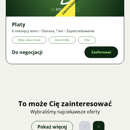
ZAPOTRZEBOWANIE
895
1
Platy
6 miesięcy temu
•
Ostrava
,
? km
•
Zapotrzebowanie
Ryby akwariowe
Żyworódky
Oba
Do negocjacji
Zaoferować
To może Cię zainteresować
Wybraliśmy najciekawsze oferty
Pokaż więcej