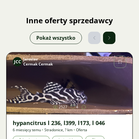
Inne oferty sprzedawcy
Pokaż wszystko
Jaroslav
JCC
Cermak Cermak
Zdjęcie
2527
4
hypancitrus l 236, l399, l173, l 046
6 miesięcy temu
•
Stradonice
,
? km
•
Oferta