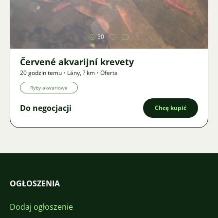
Zdjęcie
50
Červené akvarijní krevety
20 godzin temu
•
Lány
,
? km
•
Oferta
Ryby akwariowe
Do negocjacji
Chcę kupić
OGŁOSZENIA
Dodaj ogłoszenie