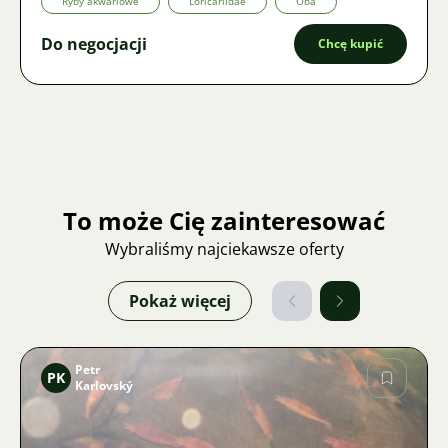
Ryby akwariowe
Loricariidae
Oba
Do negocjacji
Chcę kupić
To może Cię zainteresować
Wybraliśmy najciekawsze oferty
Pokaż więcej
Petr
PK
Karlovský