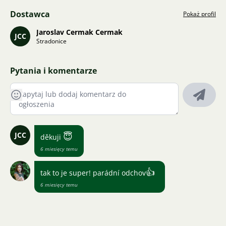
Dostawca
Pokaż profil
Jaroslav Cermak Cermak
JCC
Stradonice
Pytania i komentarze
JCC
😇
děkuji
6 miesięcy temu
👍
tak to je super! parádní odchov
6 miesięcy temu