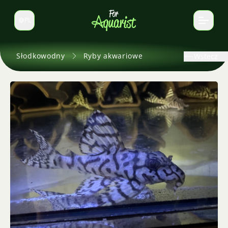
PL
Zmień język
Słodkowodny
Ryby akwariowe
Wstecz