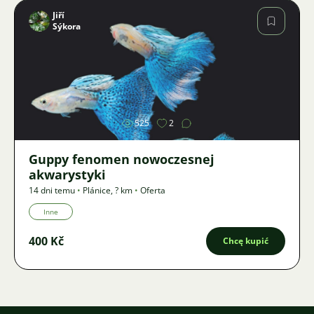
Jiří
Sýkora
Zdjęcie
525
2
Guppy fenomen nowoczesnej
akwarystyki
14 dni temu
•
Plánice
,
? km
•
Oferta
Inne
400 Kč
Chcę kupić