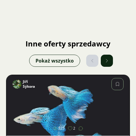
Inne oferty sprzedawcy
Pokaż wszystko
Jiří
Sýkora
Zdjęcie
525
2