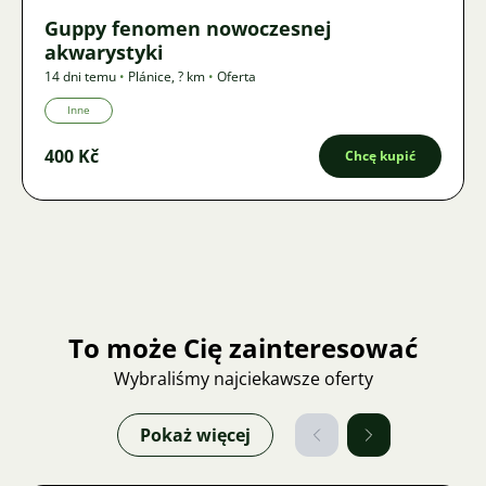
Guppy fenomen nowoczesnej
akwarystyki
14 dni temu
•
Plánice
,
? km
•
Oferta
Inne
400 Kč
Chcę kupić
To może Cię zainteresować
Wybraliśmy najciekawsze oferty
Pokaż więcej