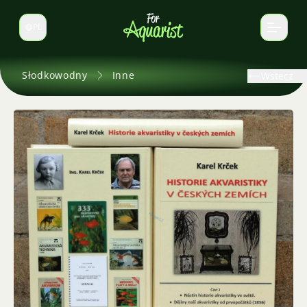
PL
Zmień język
Słodkowodny
Inne
Wstecz