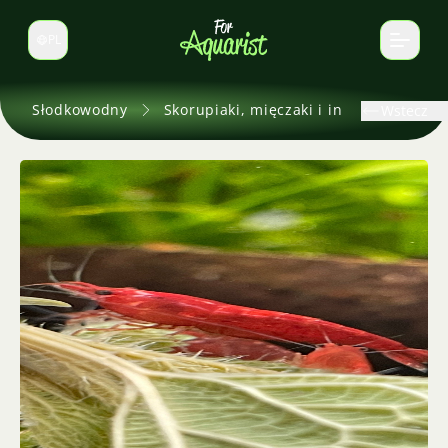
PL
Zmień język
Słodkowodny
Skorupiaki, mięczaki i inne
Wstecz