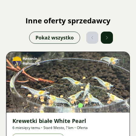
Inne oferty sprzedawcy
Pokaż wszystko
Antonin
Holomčík
Zdjęcie
2194
3
1
Krewetki białe White Pearl
6 miesięcy temu
•
Staré Mesto
,
? km
•
Oferta