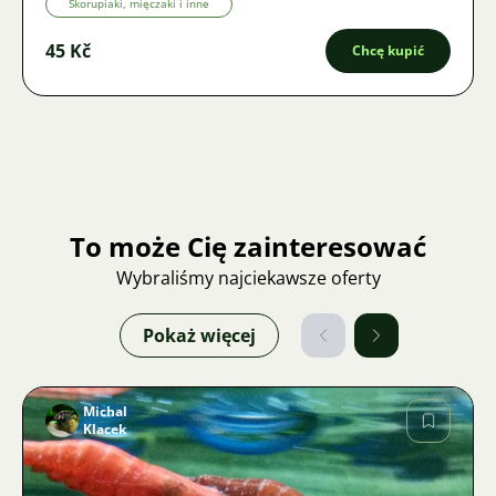
Skorupiaki, mięczaki i inne
45 Kč
Chcę kupić
To może Cię zainteresować
Wybraliśmy najciekawsze oferty
Pokaż więcej
Michal
Klacek