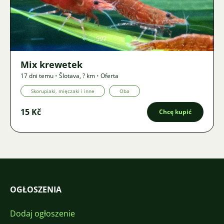
Zdjęcie
597
2
Mix krewetek
17 dni temu
•
Šlotava
,
? km
•
Oferta
Skorupiaki, mięczaki i inne
Oba
15 Kč
Chcę kupić
OGŁOSZENIA
Dodaj ogłoszenie