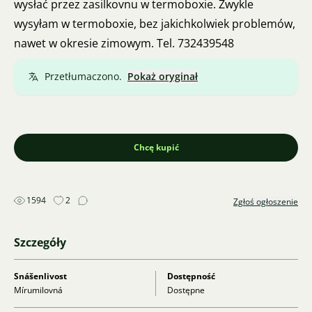
wysłać przez zasilkovnu w termoboxie. Zwykle
wysyłam w termoboxie, bez jakichkolwiek problemów,
nawet w okresie zimowym. Tel. 732439548
Przetłumaczono.
Pokaż oryginał
Chcę kupić
1594
2
Zgłoś ogłoszenie
Szczegóły
Snášenlivost
Dostępność
Mírumilovná
Dostępne