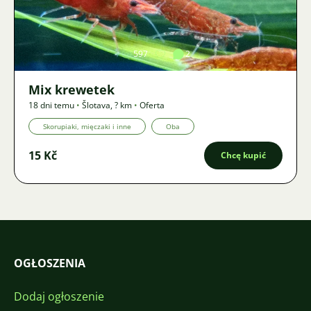
Zdjęcie
597
2
Mix krewetek
18 dni temu
•
Šlotava
,
? km
•
Oferta
Skorupiaki, mięczaki i inne
Oba
15 Kč
Chcę kupić
OGŁOSZENIA
Dodaj ogłoszenie