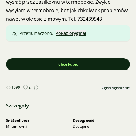
wysłać przez zasilkovnu w termoboxie. Zwykle
wysyłam w termoboxie, bez jakichkolwiek problemów,
nawet w okresie zimowym. Tel. 732439548
Przetłumaczono.
Pokaż oryginał
Chcę kupić
1599
2
Zgłoś ogłoszenie
Szczegóły
Snášenlivost
Dostępność
Mírumilovná
Dostępne