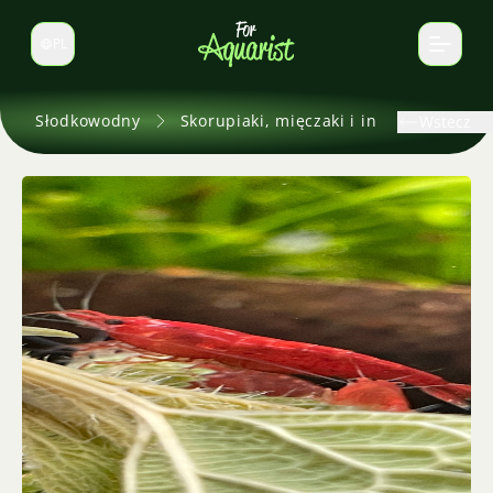
PL
Zmień język
Słodkowodny
Skorupiaki, mięczaki i inne
Wstecz