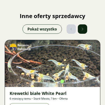
Inne oferty sprzedawcy
Pokaż wszystko
Antonin
Holomčík
Zdjęcie
2194
3
1
Krewetki białe White Pearl
6 miesięcy temu
•
Staré Mesto
,
? km
•
Oferta