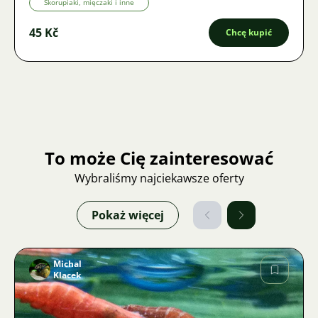
Skorupiaki, mięczaki i inne
45 Kč
Chcę kupić
To może Cię zainteresować
Wybraliśmy najciekawsze oferty
Pokaż więcej
Michal
Klacek