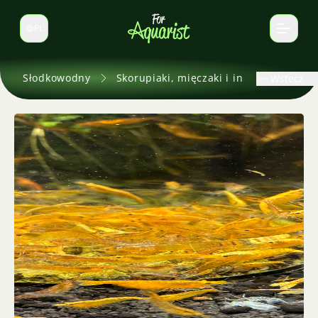
PL
Zmień język
Słodkowodny
Skorupiaki, mięczaki i inne
Wstecz