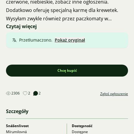
czerwone, niebieskie, zobacz inne ogłoszenia.
Dodatkowo oferuję specjalną karmę dla krewetek.
Wysyłam zwykle również przez paczkomaty w
Czytaj więcej
pudełku, nawet w zimowym okresie - w
podgrzewanym termoboxie. Telefon 732439548. Stare
Przetłumaczono.
Pokaż oryginał
Miasto koło Uherskiego Hradiště.
Chcę kupić
2306
2
2
Zgłoś ogłoszenie
Szczegóły
Snášenlivost
Dostępność
Mírumilovná
Dostępne