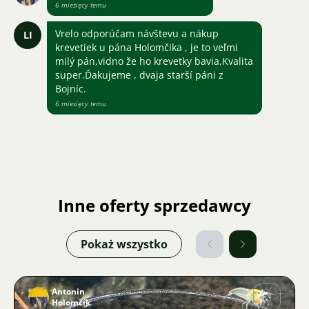
6 miesięcy temu
Vrelo odporúčam návštevu a nákup
LI
krevetiek u pána Holomčika , je to veľmi
milý pán,vidno že ho krevetky bavia.Kvalita
super.Ďakujeme , dvaja starší páni z
Bojníc.
6 miesięcy temu
Inne oferty sprzedawcy
Pokaż wszystko
Antonin
Holomčík