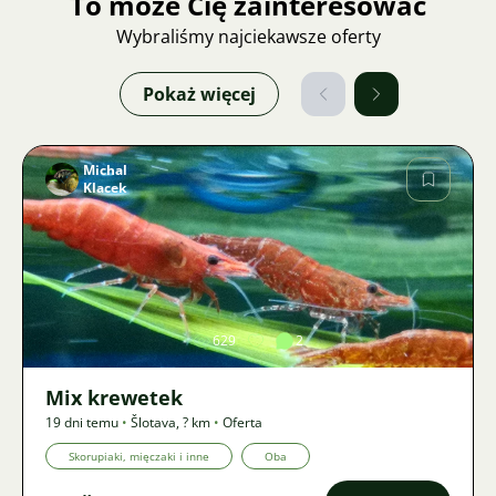
To może Cię zainteresować
Wybraliśmy najciekawsze oferty
Pokaż więcej
Michal
Klacek
Zdjęcie
629
2
Mix krewetek
19 dni temu
•
Šlotava
,
? km
•
Oferta
Skorupiaki, mięczaki i inne
Oba