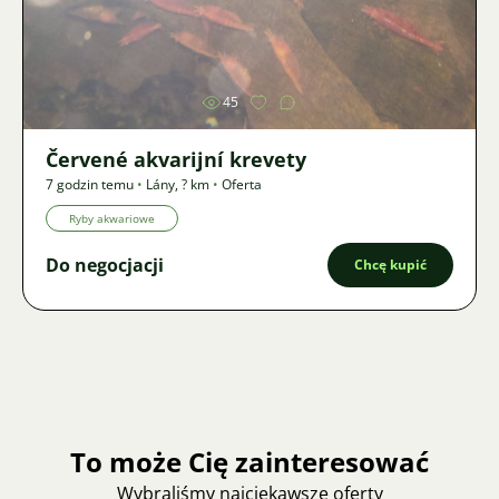
Zdjęcie
45
Červené akvarijní krevety
7 godzin temu
•
Lány
,
? km
•
Oferta
Ryby akwariowe
Do negocjacji
Chcę kupić
To może Cię zainteresować
Wybraliśmy najciekawsze oferty