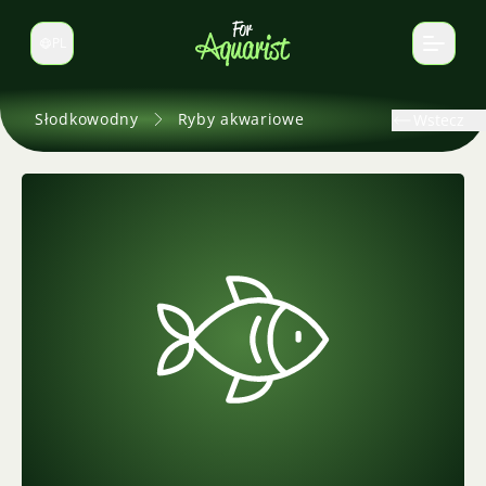
PL
Zmień język
Słodkowodny
Ryby akwariowe
Wstecz