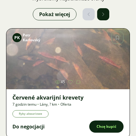
Pokaż więcej
Petr
PK
Karlovský
Zdjęcie
45
Červené akvarijní krevety
7 godzin temu
•
Lány
,
? km
•
Oferta
Ryby akwariowe
Do negocjacji
Chcę kupić