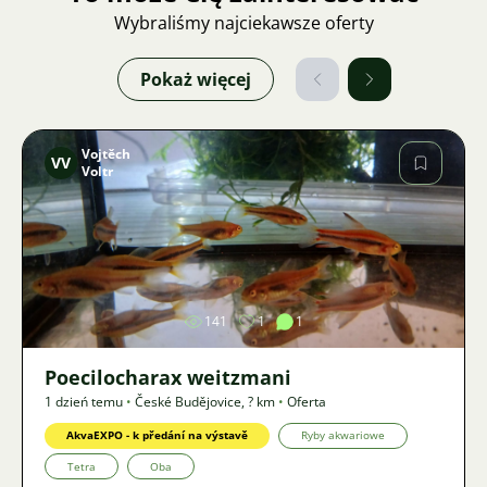
Wybraliśmy najciekawsze oferty
Pokaż więcej
Vojtěch
VV
Voltr
Zdjęcie
141
1
1
Poecilocharax weitzmani
1 dzień temu
•
České Budějovice
,
? km
•
Oferta
AkvaEXPO - k předání na výstavě
Ryby akwariowe
Tetra
Oba