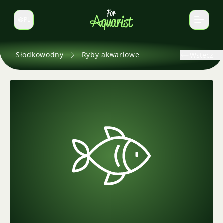
PL
Zmień język
Słodkowodny
Ryby akwariowe
Wstecz