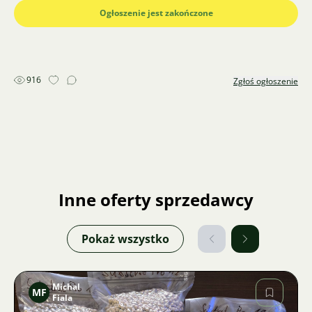
Ogłoszenie jest zakończone
916
Zgłoś ogłoszenie
Inne oferty sprzedawcy
Pokaż wszystko
Michal
MF
Fiala