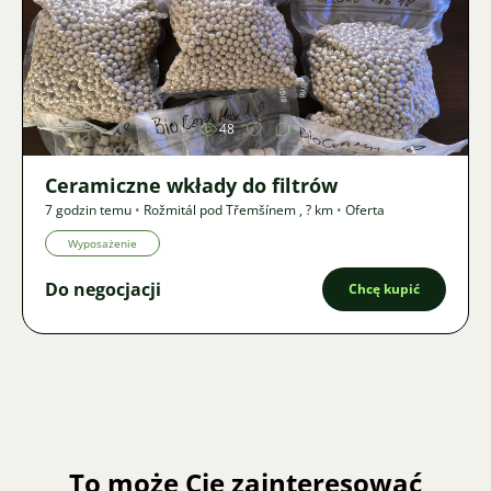
Zdjęcie
48
Ceramiczne wkłady do filtrów
7 godzin temu
•
Rožmitál pod Třemšínem
,
? km
•
Oferta
Wyposażenie
Do negocjacji
Chcę kupić
To może Cię zainteresować