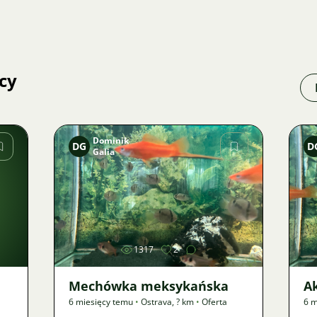
cy
Dominik
DG
D
Galia
Zdjęcie
1317
2
Mechówka meksykańska
A
6 miesięcy temu
•
Ostrava
,
? km
•
Oferta
6 m