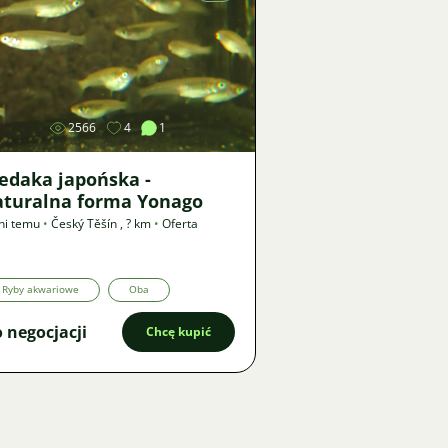
Zdjęcie
2566
4
1
edaka japońska -
aturalna forma Yonago
ni temu
•
Český Těšín
,
? km
•
Oferta
Ryby akwariowe
Oba
 negocjacji
Chcę kupić