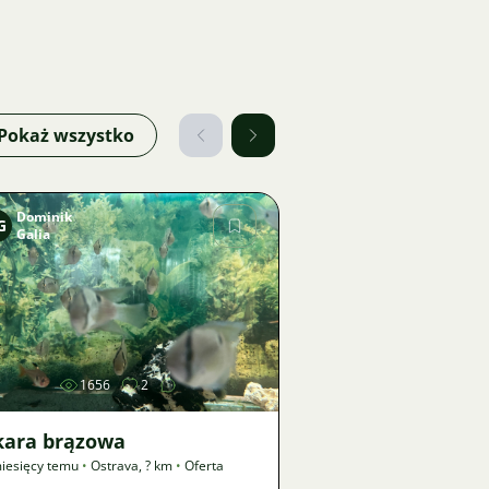
Pokaż wszystko
Dominik
G
Galia
Zdjęcie
1656
2
kara brązowa
iesięcy temu
•
Ostrava
,
? km
•
Oferta