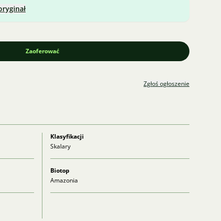
oryginał
Zaoferować
Zgłoś ogłoszenie
Klasyfikacji
Skalary
Biotop
Amazonia