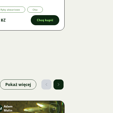
Ryby akwariowe
Oba
 Kč
Chcę kupić
Pokaż więcej
Adam
M
Molin