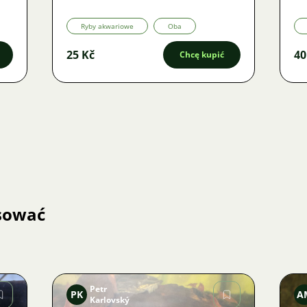
Ryby akwariowe
Oba
25 Kč
40
Chcę kupić
esować
Petr
PK
A
Karlovský