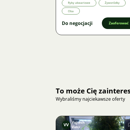
Ryby akwariowe
Żyworódky
Oba
Do negocjacji
Zaoferować
To może Cię zainter
Wybraliśmy najciekawsze oferty
Vojtěch
VV
Voltr