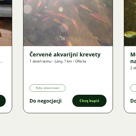
Zdjęcie
78
Červené akvarijní krevety
M
n
1 dzień temu
•
Lány
,
? km
•
Oferta
2 d
Ryby akwariowe
Do negocjacji
Do
Chcę kupić