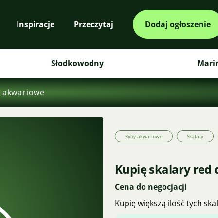
Inspiracje
Przeczytaj
Dodaj ogłoszenie
Słodkowodny
Mari
 akwariowe
Ryby akwariowe
Skalary
Kupię skalary red d
Cena do negocjacji
Kupię większą ilość tych ska