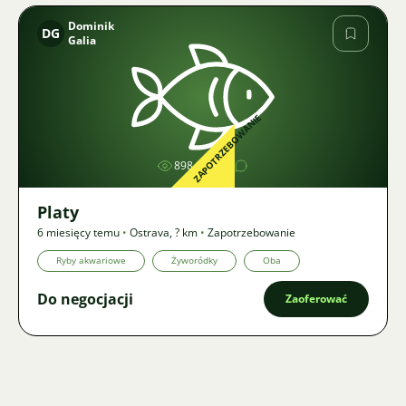
Dominik
DG
Galia
Zdjęcie
ZAPOTRZEBOWANIE
898
1
Platy
6 miesięcy temu
•
Ostrava
,
? km
•
Zapotrzebowanie
Ryby akwariowe
Żyworódky
Oba
Do negocjacji
Zaoferować