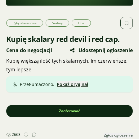
Ryby akwariowe
Skalary
Oba
Kupię skalary red devil i red cap.
Cena do negocjacji
Udostępnij ogłoszenie
Kupię większą ilość tych skalarnych. Im czerwieńsze,
tym lepsze.
Przetłumaczono.
Pokaż oryginał
Zaoferować
2663
Zgłoś ogłoszenie