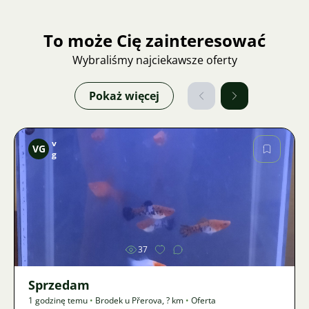
To może Cię zainteresować
Wybraliśmy najciekawsze oferty
Pokaż więcej
v
VG
g
Zdjęcie
37
Sprzedam
1 godzinę temu
•
Brodek u Přerova
,
? km
•
Oferta