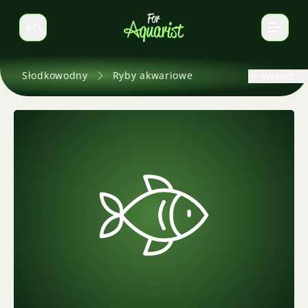
PL
Zmień język
Słodkowodny
Ryby akwariowe
Wstecz