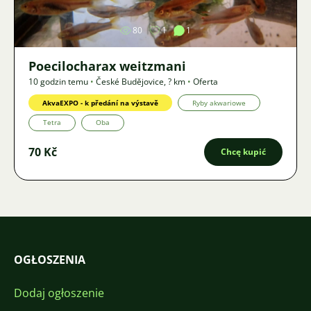
80
1
1
Poecilocharax weitzmani
10 godzin temu
•
České Budějovice
,
? km
•
Oferta
AkvaEXPO - k předání na výstavě
Ryby akwariowe
Tetra
Oba
70 Kč
Chcę kupić
OGŁOSZENIA
Dodaj ogłoszenie