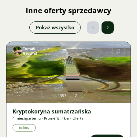
Inne oferty sprzedawcy
Pokaż wszystko
Tomáš
Grochal
Zdjęcie
1397
2
Kryptokoryna sumatrzańska
4 miesiące temu
•
Kroměříž
,
? km
•
Oferta
Rośliny