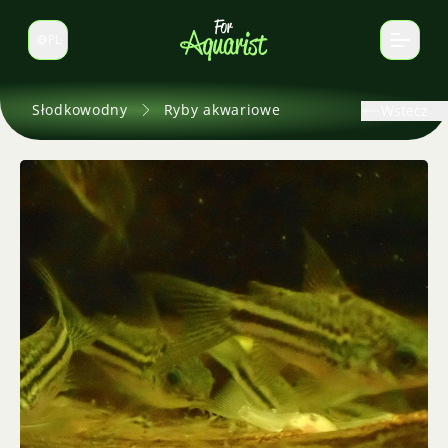
PL
Zmień język
Słodkowodny
Ryby akwariowe
Wstecz