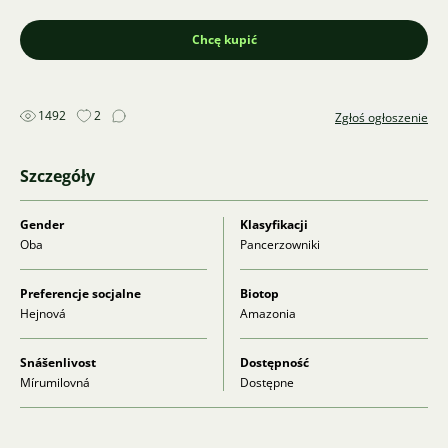
Chcę kupić
1492
2
Zgłoś ogłoszenie
Szczegóły
Gender
Klasyfikacji
Oba
Pancerzowniki
Preferencje socjalne
Biotop
Hejnová
Amazonia
Snášenlivost
Dostępność
Mírumilovná
Dostępne