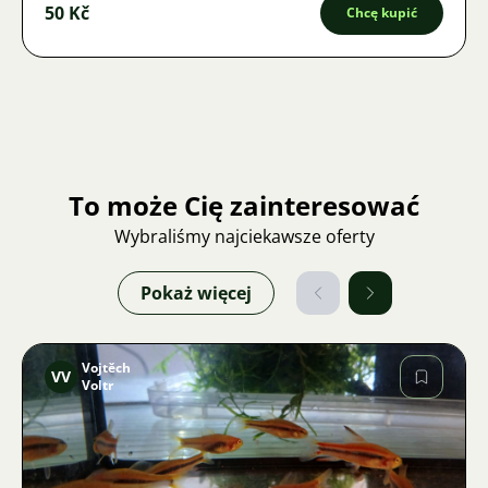
50 Kč
Chcę kupić
To może Cię zainteresować
Wybraliśmy najciekawsze oferty
Pokaż więcej
Vojtěch
VV
Voltr
Zdjęcie