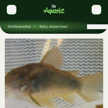
PL
Zmień język
Słodkowodny
Ryby akwariowe
Wstecz