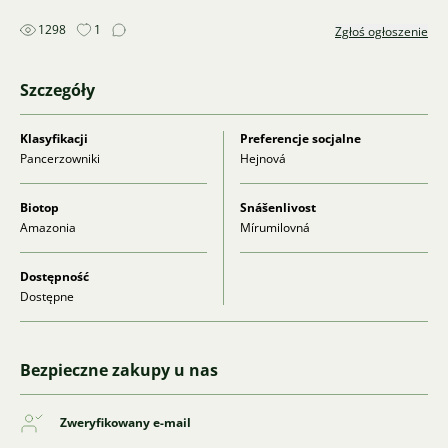
1298
1
Zgłoś ogłoszenie
Szczegóły
Klasyfikacji
Preferencje socjalne
Pancerzowniki
Hejnová
Biotop
Snášenlivost
Amazonia
Mírumilovná
Dostępność
Dostępne
Bezpieczne zakupy u nas
Zweryfikowany e-mail