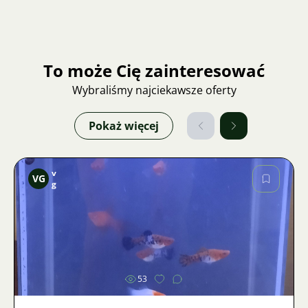
To może Cię zainteresować
Wybraliśmy najciekawsze oferty
Pokaż więcej
v
VG
g
Zdjęcie
53