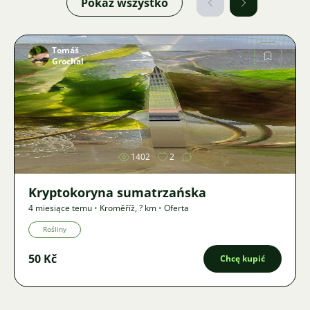
Pokaż wszystko
Tomáš
Grochal
Zdjęcie
1402
2
Kryptokoryna sumatrzańska
4 miesiące temu
•
Kroměříž
,
? km
•
Oferta
Rośliny
50 Kč
Chcę kupić