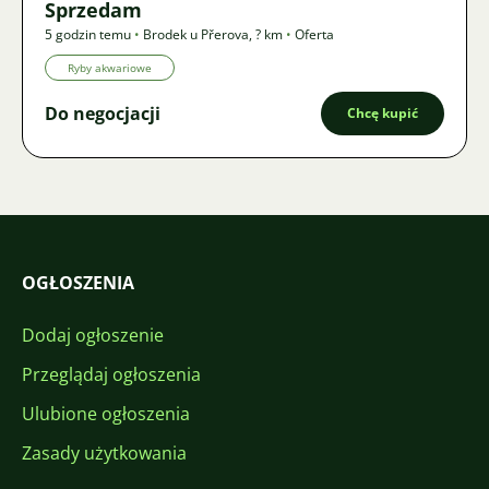
Sprzedam
5 godzin temu
•
Brodek u Přerova
,
? km
•
Oferta
Ryby akwariowe
Do negocjacji
Chcę kupić
OGŁOSZENIA
Dodaj ogłoszenie
Przeglądaj ogłoszenia
Ulubione ogłoszenia
Zasady użytkowania