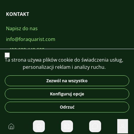
KONTAKT
Napisz do nas
info@foraquarist.com
+420 603 449 602
Zamknij
Ta strona używa plików cookie do świadczenia usług,
personalizacji reklam i analizy ruchu.
Zezwól na wszystko
CS
SK
EN
PL
DE
Konfiguruj opcje
© 2026 For Aquarist
Odrzuć
Do domu
Prywatne wiadom
Użyt