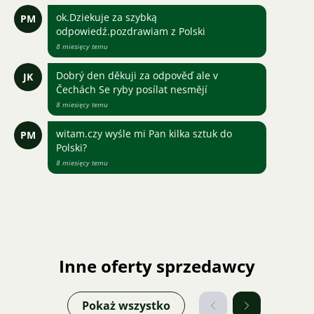
ok.Dziekuje za szybką
PM
odpowiedź.pozdrawiam z Polski
8 miesięcy temu
Dobrý den děkuji za odpověď ale v
JK
Čechách Se ryby posílat nesmějí
8 miesięcy temu
witam.czy wyśle mi Pan kilka sztuk do
PM
Polski?
8 miesięcy temu
Inne oferty sprzedawcy
Pokaż wszystko