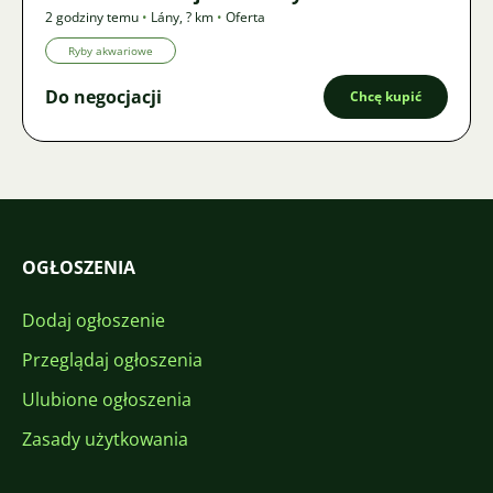
2 godziny temu
•
Lány
,
? km
•
Oferta
Ryby akwariowe
Do negocjacji
Chcę kupić
OGŁOSZENIA
Dodaj ogłoszenie
Przeglądaj ogłoszenia
Ulubione ogłoszenia
Zasady użytkowania