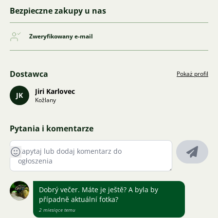
Bezpieczne zakupy u nas
Zweryfikowany e-mail
Dostawca
Pokaż profil
Jiri Karlovec
JK
Kožlany
Pytania i komentarze
Dobrý večer. Máte je ještě? A byla by
případně aktuální fotka?
2 miesiące temu