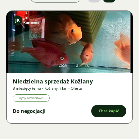
Jiri
JK
Karlovec
Zdjęcie
2659
3
Niedzielna sprzedaż Kožlany
8 miesięcy temu
•
Kožlany
,
? km
•
Oferta
Ryby akwariowe
Do negocjacji
Chcę kupić