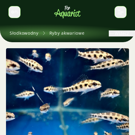
PL
Zmień język
Słodkowodny
Ryby akwariowe
Wstecz