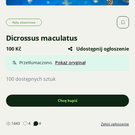
Ryby akwariowe
Dicrossus maculatus
100 Kč
Udostępnij ogłoszenie
Przetłumaczono.
Pokaż oryginał
100 dostępnych sztuk
Chcę kupić
1443
4
4
Zgłoś ogłoszenie