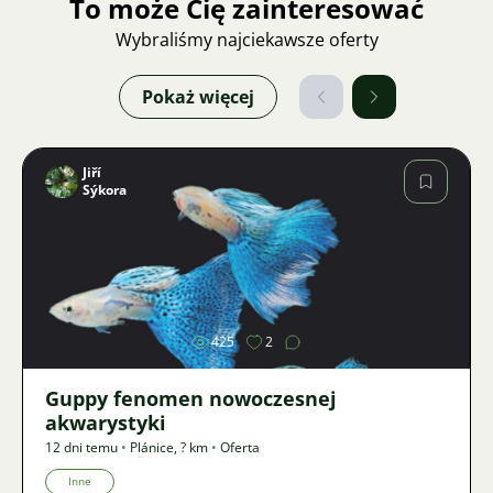
To może Cię zainteresować
Wybraliśmy najciekawsze oferty
Pokaż więcej
Jiří
Sýkora
Zdjęcie
425
2
Guppy fenomen nowoczesnej
akwarystyki
12 dni temu
•
Plánice
,
? km
•
Oferta
Inne