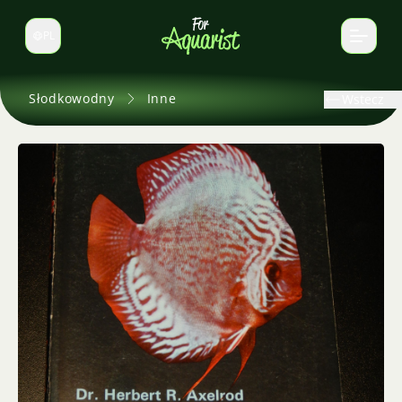
PL
Zmień język
Słodkowodny
Inne
Wstecz