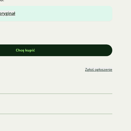
oryginał
Chcę kupić
Zgłoś ogłoszenie