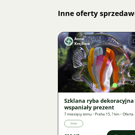
Inne oferty sprzedaw
Anna
Krejčová
Zdjęcie
1361
2
1
Szklana ryba dekoracyjna 
wspaniały prezent
7 miesięcy temu
•
Praha 15
,
? km
•
Oferta
Inne