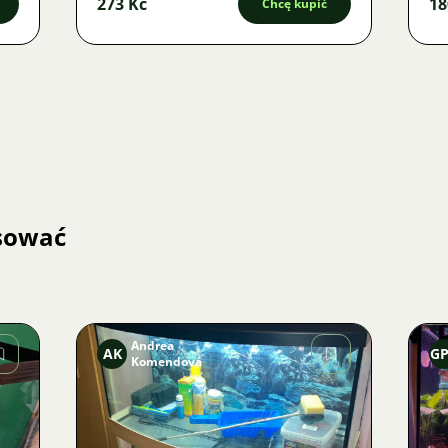
273 Kč
18
Chcę kupić
esować
Andrea
AK
G
Komendová
Zdjęcie