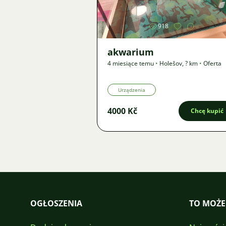
918
akwarium
4 miesiące temu
•
Holešov
,
? km
•
Oferta
Urządzenia
4000 Kč
Chcę kupić
OGŁOSZENIA
TO MOŻE