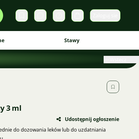
Zaloguj sie
Prywatne wiadomości
Koszyk
ne
Stawy
Wstecz
y 3 ml
Udostępnij ogłoszenie
dnie do dozowania leków lub do uzdatniania
u.