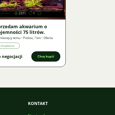
2371
1
przedam akwarium o
jemności 75 litrów.
miesięcy temu
•
Prešov
,
? km
•
Oferta
Urządzenia
 negocjacji
Chcę kupić
KONTAKT