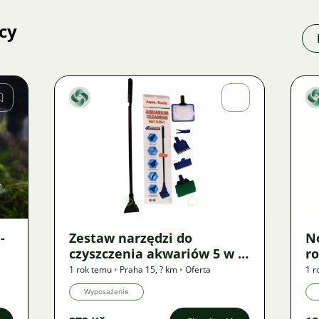
cy
Anna
Krejčová
Zdjęcie
2731
2
-
Zestaw narzędzi do
No
czyszczenia akwariów 5 w 1
ro
🐠🛠️ - nowy
n
1 rok temu
•
Praha 15
,
? km
•
Oferta
1 r
Wyposażenie