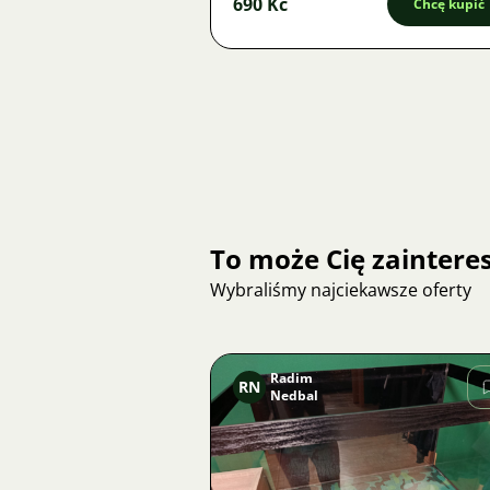
690 Kč
Chcę kupić
To może Cię zainter
Wybraliśmy najciekawsze oferty
Radim
RN
Nedbal
Zdjęcie