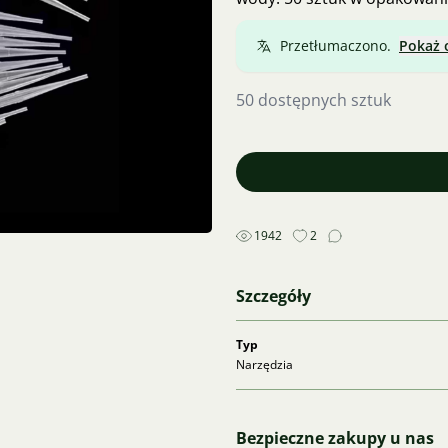
Przetłumaczono.
Pokaż 
50 dostępnych sztuk
1942
2
Szczegóły
Typ
Narzędzia
Bezpieczne zakupy u nas