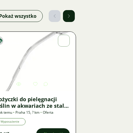
Pokaż wszystko
Anna
Krejčová
Zdjęcie
1537
1
życzki do pielęgnacji
ślin w akwariach ze stali
ierdzewnej
ok temu
•
Praha 15
,
? km
•
Oferta
Wyposażenie