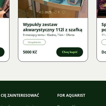
2625
1
Wypukły zestaw
S
akwarystyczny 112l z szafką
po
9 miesięcy temu
•
Kladno
,
? km
•
Oferta
11 
Urządzenia
5000 Kč
Do
Chcę kupić
 CIĘ ZAINTERESOWAĆ
FOR AQUARIST