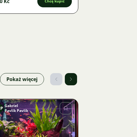
0 Kč
Chcę kupić
Pokaż więcej
Gabriel
PP
Pavlík Pavlík
Zdjęcie