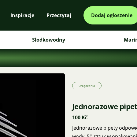
Inspiracje
Przeczytaj
Dodaj ogłoszenie
Słodkowodny
Mari
a
Urządzenia
Jednorazowe pipet
100 Kč
Jednorazowe pipety odpowie
wody. 50 sztuk w opakowani