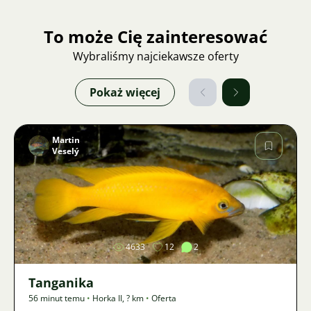
To może Cię zainteresować
Wybraliśmy najciekawsze oferty
Pokaż więcej
Martin
Veselý
Zdjęcie
4633
12
2
Tanganika
56 minut temu
•
Horka II
,
? km
•
Oferta