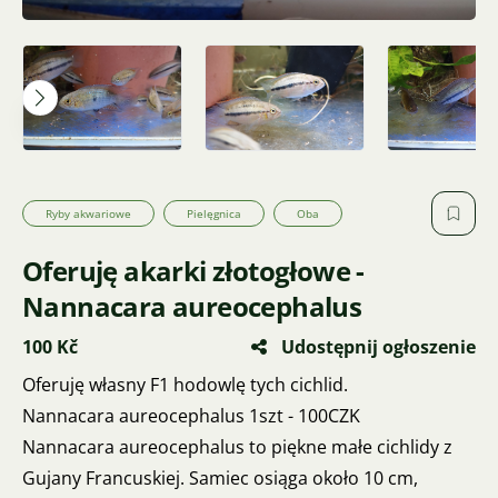
Ryby akwariowe
Pielęgnica
Oba
Oferuję akarki złotogłowe -
Nannacara aureocephalus
100 Kč
Udostępnij ogłoszenie
Oferuję własny F1 hodowlę tych cichlid.
Nannacara aureocephalus 1szt - 100CZK
Nannacara aureocephalus to piękne małe cichlidy z
Gujany Francuskiej. Samiec osiąga około 10 cm,