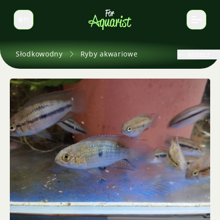
PL
Zmień język
Słodkowodny
Ryby akwariowe
Wstecz