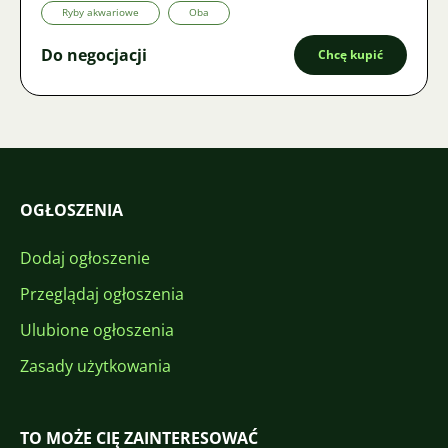
Ryby akwariowe
Oba
Do negocjacji
Chcę kupić
OGŁOSZENIA
Dodaj ogłoszenie
Przeglądaj ogłoszenia
Ulubione ogłoszenia
Zasady użytkowania
TO MOŻE CIĘ ZAINTERESOWAĆ