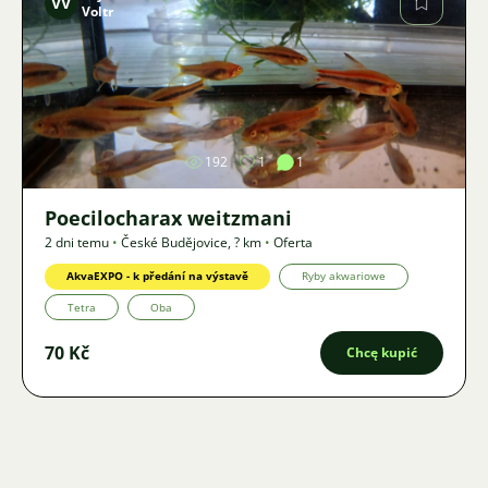
VV
Voltr
Zdjęcie
192
1
1
Poecilocharax weitzmani
2 dni temu
•
České Budějovice
,
? km
•
Oferta
AkvaEXPO - k předání na výstavě
Ryby akwariowe
Tetra
Oba
70 Kč
Chcę kupić