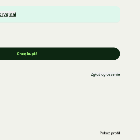
oryginał
Chcę kupić
Zgłoś ogłoszenie
Pokaż profil