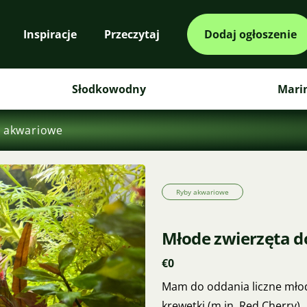
Inspiracje
Przeczytaj
Dodaj ogłoszenie
Słodkowodny
Mari
 akwariowe
Ryby akwariowe
Młode zwierzęta d
€0
Mam do oddania liczne młode
krewetki (m.in. Red Cherry).