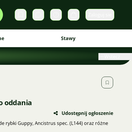
Zaloguj sie
Prywatne wiadomości
Koszyk
ne
Stawy
Wstecz
o oddania
Udostępnij ogłoszenie
 rybki Guppy, Ancistrus spec. (L144) oraz różne