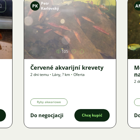
Petr
PK
A
Karlovský
Zdjęcie
105
Červené akvarijní krevety
M
n
2 dni temu
•
Lány
,
? km
•
Oferta
2 d
Ryby akwariowe
Do negocjacji
Do
Chcę kupić