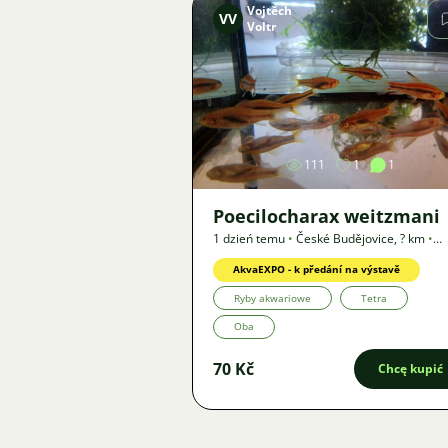
Vojtěch
VV
Voltr
Zdjęcie
111
1
1
Poecilocharax weitzmani
1 dzień temu
•
České Budějovice
,
? km
•
Oferta
AkvaEXPO - k předání na výstavě
Ryby akwariowe
Tetra
Oba
70 Kč
Chcę kupić