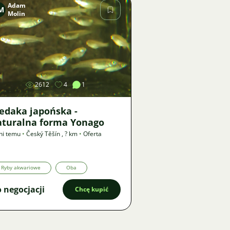
Adam
M
Molin
Zdjęcie
2612
4
1
edaka japońska -
aturalna forma Yonago
ni temu
•
Český Těšín
,
? km
•
Oferta
Ryby akwariowe
Oba
 negocjacji
Chcę kupić