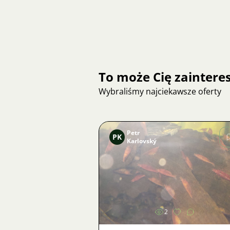
To może Cię zainter
Wybraliśmy najciekawsze oferty
Petr
PK
Karlovský
Zdjęcie
2