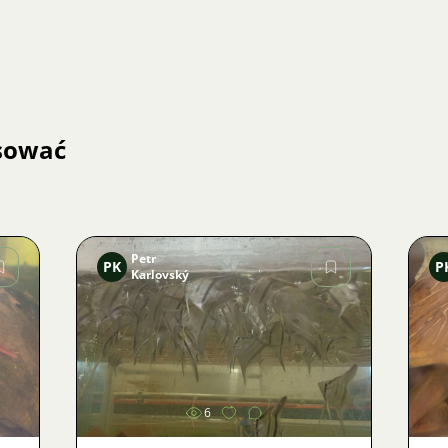
esować
Petr
PK
P
Karlovský
Zdjęcie
6