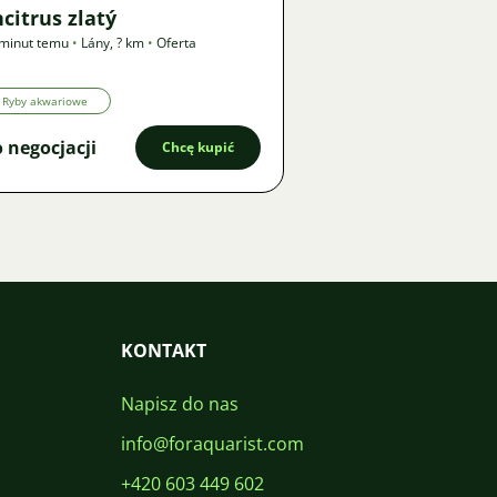
citrus zlatý
minut temu
•
Lány
,
? km
•
Oferta
Ryby akwariowe
 negocjacji
Chcę kupić
KONTAKT
Napisz do nas
info@foraquarist.com
+420 603 449 602