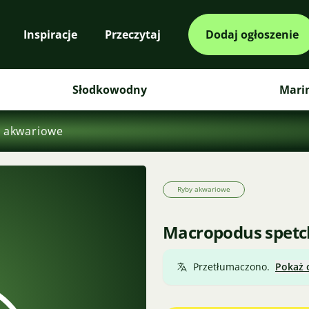
Inspiracje
Przeczytaj
Dodaj ogłoszenie
Słodkowodny
Mari
 akwariowe
Ryby akwariowe
Macropodus spetch
Przetłumaczono.
Pokaż 