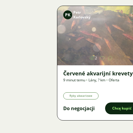
Petr
PK
Karlovský
Zdjęcie
2
Červené akvarijní krevety
9 minut temu
•
Lány
,
? km
•
Oferta
Ryby akwariowe
Do negocjacji
Chcę kupić