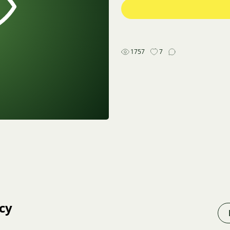
1757
7
cy