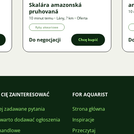
Skalára amazonská
an
pruhovaná
10 
10 minut temu
•
Lány
,
? km
•
Oferta
Ryby akwariowe
Do negocjacji
Do
Chcę kupić
 CIĘ ZAINTERESOWAĆ
FOR AQUARIST
ej zadawane pytania
Strona główna
 warto dodawać ogłoszenia
Inspiracje
handlowe
Przeczytaj