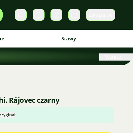
Zaloguj sie
Prywatne wiadomości
Koszyk
ne
Stawy
Wstecz
i. Rájovec czarny
oryginał