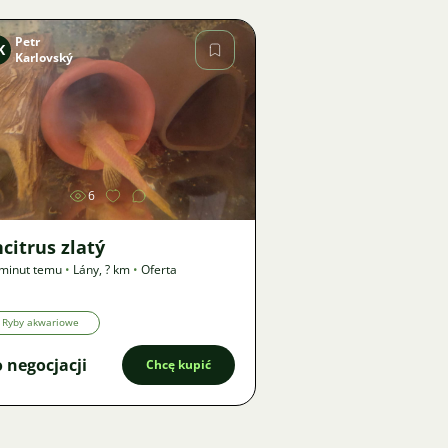
Petr
K
Karlovský
Zdjęcie
6
citrus zlatý
minut temu
•
Lány
,
? km
•
Oferta
Ryby akwariowe
 negocjacji
Chcę kupić