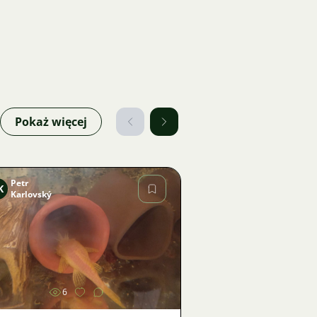
Pokaż więcej
Petr
K
Karlovský
Zdjęcie
6