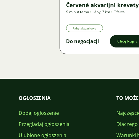
Červené akvarijní krevety
9 minut temu
•
Lány
,
? km
•
Oferta
Ryby akwariowe
Do negocjacji
Chcę kupić
OGŁOSZENIA
TO MOŻE
Dodaj ogłoszenie
Najczęści
Przeglądaj ogłoszenia
Dlaczego
Ulubione ogłoszenia
Warunki 