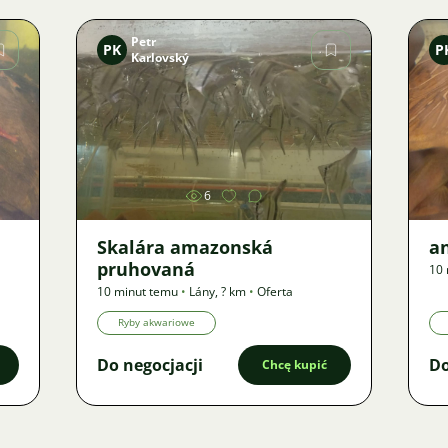
Petr
PK
P
Karlovský
Zdjęcie
6
Skalára amazonská
an
pruhovaná
10 
10 minut temu
•
Lány
,
? km
•
Oferta
Ryby akwariowe
Do negocjacji
Do
Chcę kupić