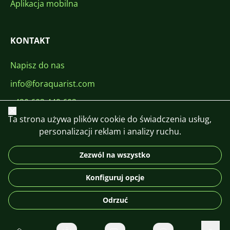
Aplikacja mobilna
KONTAKT
Napisz do nas
info@foraquarist.com
+420 603 449 602
Zamknij
Ta strona używa plików cookie do świadczenia usług,
personalizacji reklam i analizy ruchu.
Zezwól na wszystko
CS
SK
EN
PL
DE
Konfiguruj opcje
© 2026 For Aquarist
Odrzuć