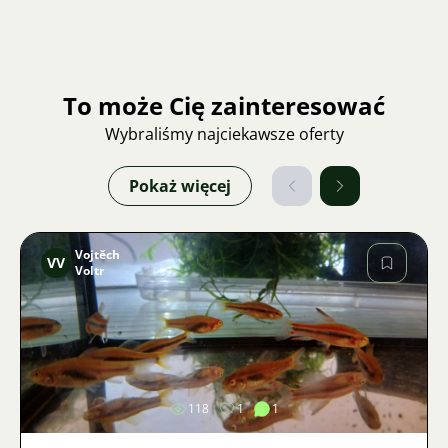
To może Cię zainteresować
Wybraliśmy najciekawsze oferty
Pokaż więcej
Vojtěch
VV
Voltr
Zdjęcie
118
1
1