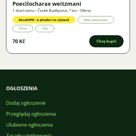
Poecilocharax weitzmani
1 dzień temu
•
České Budějovice
,
? km
•
Oferta
AkvaEXPO - k předání na výstavě
Ryby akwariowe
Tetra
Oba
70 Kč
Chcę kupić
OGŁOSZENIA
Dodaj ogłoszenie
Przeglądaj ogłoszenia
Ulubione ogłoszenia
Zasady użytkowania