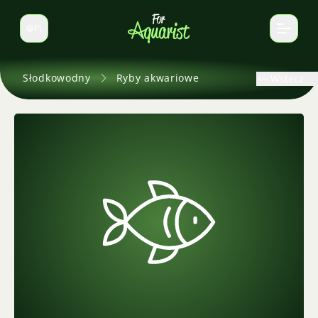
PL
Zmień język
Słodkowodny
Ryby akwariowe
Wstecz