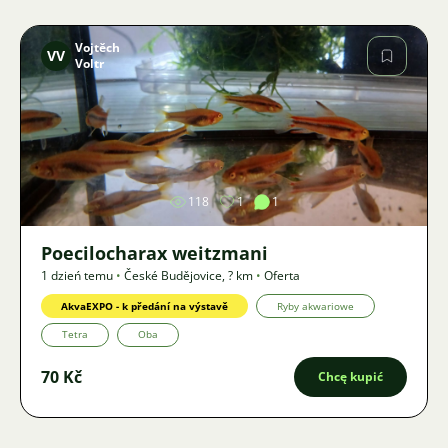
Vojtěch
VV
Voltr
Zdjęcie
118
1
1
Poecilocharax weitzmani
1 dzień temu
•
České Budějovice
,
? km
•
Oferta
AkvaEXPO - k předání na výstavě
Ryby akwariowe
Tetra
Oba
70 Kč
Chcę kupić