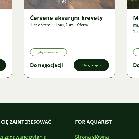
69
Červené akvarijní krevety
M
n
1 dzień temu
•
Lány
,
? km
•
Oferta
1 d
Ryby akwariowe
Do negocjacji
Do
Chcę kupić
 CIĘ ZAINTERESOWAĆ
FOR AQUARIST
ej zadawane pytania
Strona główna