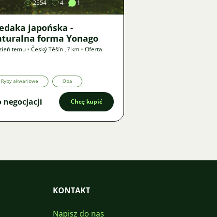
2554
4
1
edaka japońska -
aturalna forma Yonago
zień temu
•
Český Těšín
,
? km
•
Oferta
Ryby akwariowe
Oba
 negocjacji
Chcę kupić
KONTAKT
Napisz do nas