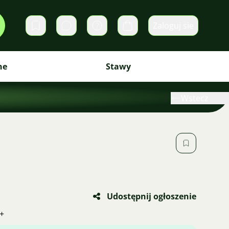
Zaloguj sie
Prywatne wiadomości
Koszyk
ne
Stawy
Wstecz
Udostępnij ogłoszenie
+