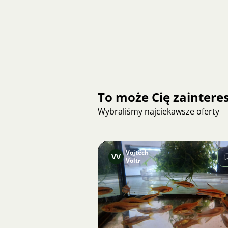
To może Cię zainter
Wybraliśmy najciekawsze oferty
Vojtěch
VV
Voltr
Zdjęcie