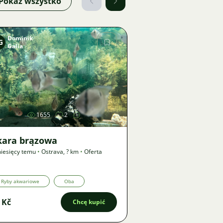
Pokaż wszystko
Dominik
G
Galia
Zdjęcie
1655
2
kara brązowa
iesięcy temu
•
Ostrava
,
? km
•
Oferta
Ryby akwariowe
Oba
 Kč
Chcę kupić