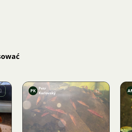
esować
Petr
PK
A
Karlovský
Zdjęcie