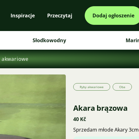
Inspiracje
Przeczytaj
Dodaj ogłoszenie
Słodkowodny
Mari
 akwariowe
Ryby akwariowe
Oba
Akara brązowa
40 Kč
Sprzedam młode Akary 3cm