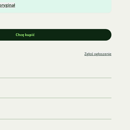
oryginał
Chcę kupić
Zgłoś ogłoszenie