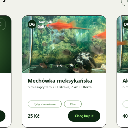
Dominik
DG
D
Galia
Zdjęcie
1315
2
Mechówka meksykańska
A
6 miesięcy temu
•
Ostrava
,
? km
•
Oferta
6 m
Ryby akwariowe
Oba
25 Kč
40
Chcę kupić