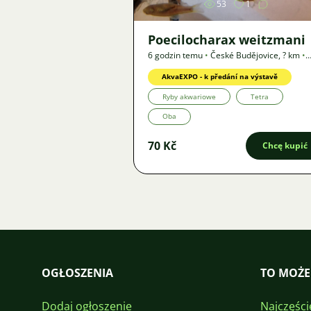
53
1
Poecilocharax weitzmani
6 godzin temu
•
České Budějovice
,
? km
•
Oferta
AkvaEXPO - k předání na výstavě
Ryby akwariowe
Tetra
Oba
70 Kč
Chcę kupić
OGŁOSZENIA
TO MOŻE
Dodaj ogłoszenie
Najczęści