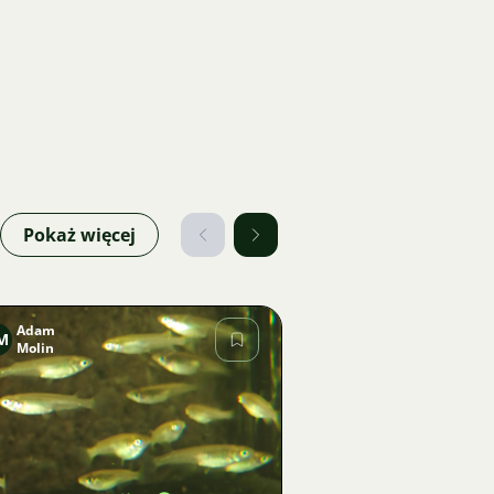
Pokaż więcej
Adam
M
Molin
Zdjęcie