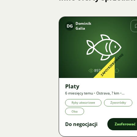
Dominik
DG
Galia
Zdjęcie
ZAPOTRZEBOWANIE
897
1
Platy
6 miesięcy temu
•
Ostrava
,
? km
•
Zapotrzebowanie
Ryby akwariowe
Żyworódky
Oba
Do negocjacji
Zaoferować