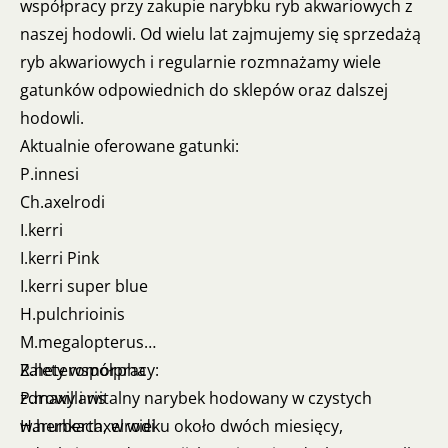
współpracy przy zakupie narybku ryb akwariowych z
naszej hodowli. Od wielu lat zajmujemy się sprzedażą
ryb akwariowych i regularnie rozmnażamy wiele
gatunków odpowiednich do sklepów oraz dalszej
hodowli.
Aktualnie oferowane gatunki:
P.innesi
Ch.axelrodi
I.kerri
I.kerri Pink
I.kerri super blue
H.pulchrioinis
M.megalopterus
R.heteromorpha
Zalety współpracy:
P.maxillaris
zdrowy i witalny narybek hodowany w czystych
H.herbertaxelrodi
warunkach, w wieku około dwóch miesięcy,