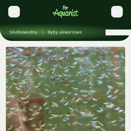
PL
Zmień język
Słodkowodny
Ryby akwariowe
Wstecz