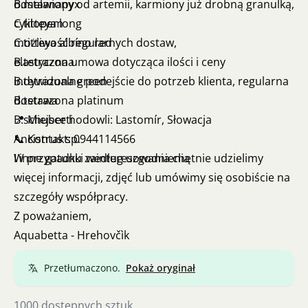
B.melanapyx
odstawiony od artemii, karmiony już drobną granulką,
C.titteya long
cyklopem
C.titteya albíno red
możliwość regularnych dostaw,
B.tetrazona
elastyczna umowa dotycząca ilości i ceny
B.tetrazona green
indywidualne podejście do potrzeb klienta, regularna
B.tetrazona platinum
dostawa
B.schuberti
📍 Miejsce hodowli: Lastomír, Słowacja
Ancistrus sp.
📞 Kontakt: 0944114566
I inne gatunki według uzgodnienia
W przypadku zainteresowania chętnie udzielimy
więcej informacji, zdjęć lub umówimy się osobiście na
szczegóły współpracy.
Z poważaniem,
Aquabetta - Hrehovčìk
Przetłumaczono.
Pokaż oryginał
1000 dostępnych sztuk