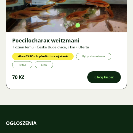
Zdjęcie
110
1
1
Poecilocharax weitzmani
1 dzień temu
•
České Budějovice
,
? km
•
Oferta
AkvaEXPO - k předání na výstavě
Ryby akwariowe
Tetra
Oba
70 Kč
Chcę kupić
OGŁOSZENIA