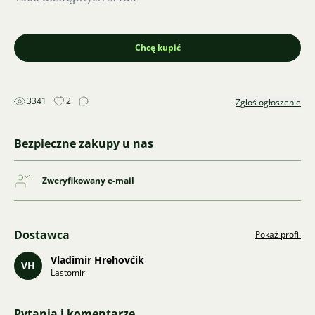
Chcę kupić
3341
2
Zgłoś ogłoszenie
Bezpieczne zakupy u nas
Zweryfikowany e-mail
Dostawca
Pokaż profil
Vladimir Hrehovćik
VH
Lastomir
Pytania i komentarze