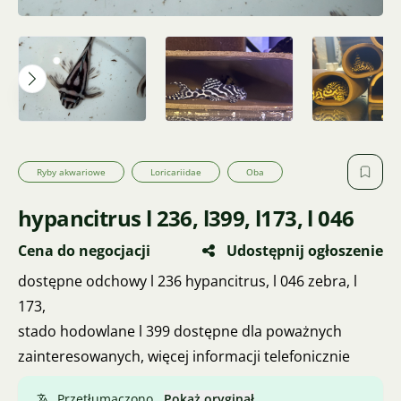
Ryby akwariowe
Loricariidae
Oba
hypancitrus l 236, l399, l173, l 046
Cena do negocjacji
Udostępnij ogłoszenie
dostępne odchowy l 236 hypancitrus, l 046 zebra, l
173,
stado hodowlane l 399 dostępne dla poważnych
zainteresowanych, więcej informacji telefonicznie
Przetłumaczono.
Pokaż oryginał