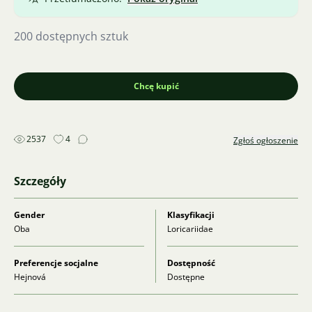
200 dostępnych sztuk
Chcę kupić
2537
4
Zgłoś ogłoszenie
Szczegóły
Gender
Klasyfikacji
Oba
Loricariidae
Preferencje socjalne
Dostępność
Hejnová
Dostępne