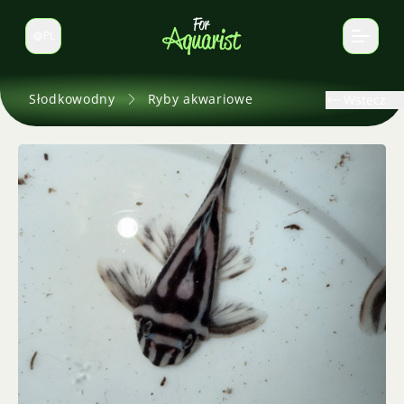
PL
Zmień język
Słodkowodny
Ryby akwariowe
Wstecz