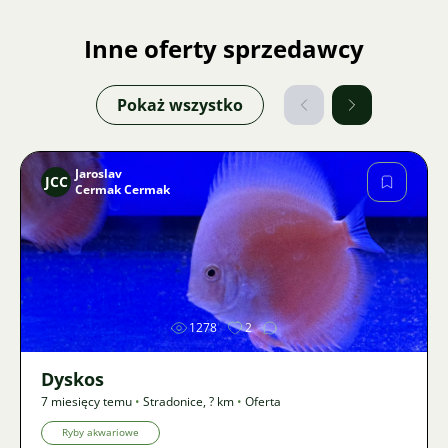
Inne oferty sprzedawcy
Pokaż wszystko
Jaroslav
JCC
Cermak Cermak
Zdjęcie
1278
2
Dyskos
7 miesięcy temu
•
Stradonice
,
? km
•
Oferta
Ryby akwariowe