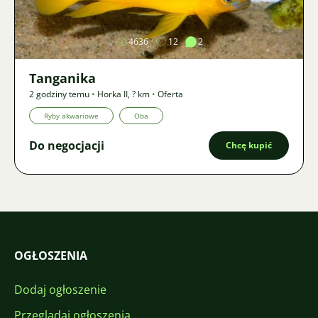
4636
12
2
Tanganika
2 godziny temu
•
Horka II
,
? km
•
Oferta
Ryby akwariowe
Oba
Do negocjacji
Chcę kupić
OGŁOSZENIA
Dodaj ogłoszenie
Przeglądaj ogłoszenia