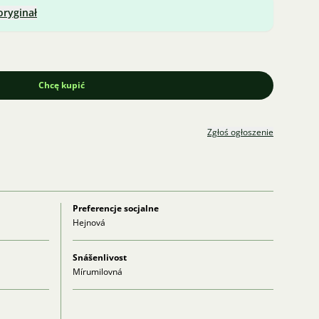
oryginał
Chcę kupić
Zgłoś ogłoszenie
Preferencje socjalne
Hejnová
Snášenlivost
Mírumilovná