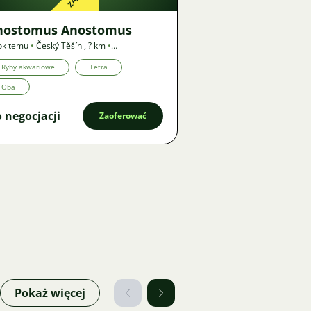
nostomus Anostomus
ok temu
•
Český Těšín
,
? km
•
potrzebowanie
Ryby akwariowe
Tetra
Oba
 negocjacji
Zaoferować
Pokaż więcej