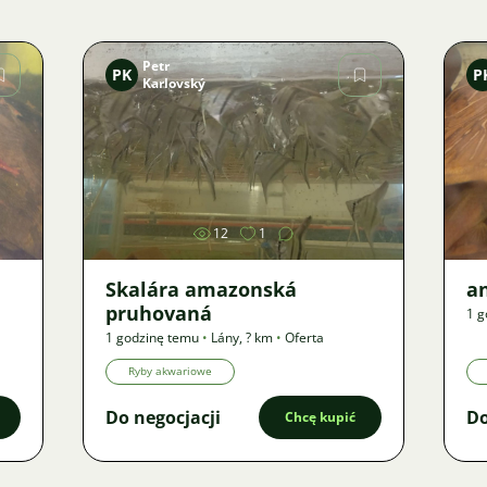
Petr
PK
P
Karlovský
Zdjęcie
12
1
Skalára amazonská
an
pruhovaná
1 g
1 godzinę temu
•
Lány
,
? km
•
Oferta
Ryby akwariowe
Do negocjacji
Do
Chcę kupić