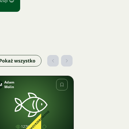
😊
ažuji
Pokaż wszystko
Adam
M
Molin
Zdjęcie
ZAPOTRZEBOWANIE
1276
1