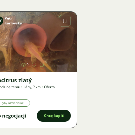
Petr
K
Karlovský
Zdjęcie
9
citrus zlatý
odzinę temu
•
Lány
,
? km
•
Oferta
Ryby akwariowe
 negocjacji
Chcę kupić