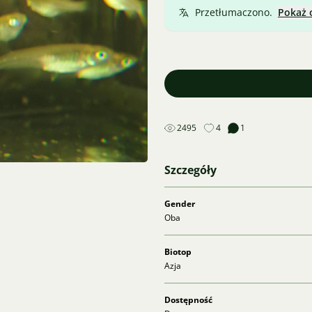
Przetłumaczono.
Pokaż 
2495
4
1
Szczegóły
Gender
Oba
Biotop
Azja
Dostępność