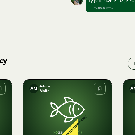
ty jsou skvělé. už je zv
11 miesięcy temu
cy
Adam
AM
A
Molin
Zdjęcie
ZAPOTRZEBOWANIE
3395