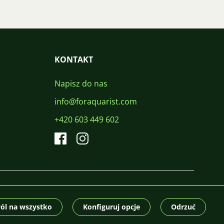
KONTAKT
Napisz do nas
info@foraquarist.com
+420 603 449 602
CS
SK
EN
PL
DE
© 2026 For Aquarist
ól na wszystko
Konfiguruj opcje
Odrzuć