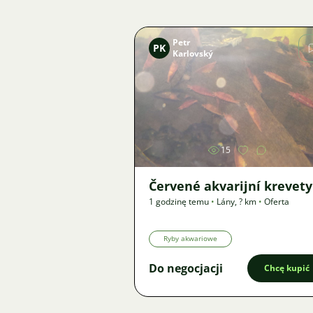
Petr
PK
Karlovský
Zdjęcie
15
Červené akvarijní krevety
1 godzinę temu
•
Lány
,
? km
•
Oferta
Ryby akwariowe
Do negocjacji
Chcę kupić