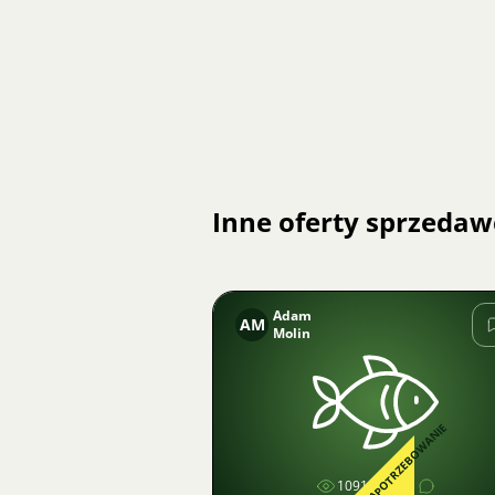
Inne oferty sprzedaw
Adam
AM
Molin
Zdjęcie
ZAPOTRZEBOWANIE
1091
2