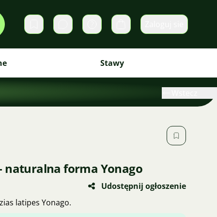
Zaloguj sie
Prywatne wiadomości
Koszyk
ne
Stawy
Wstecz
- naturalna forma Yonago
Udostępnij ogłoszenie
ias latipes Yonago.