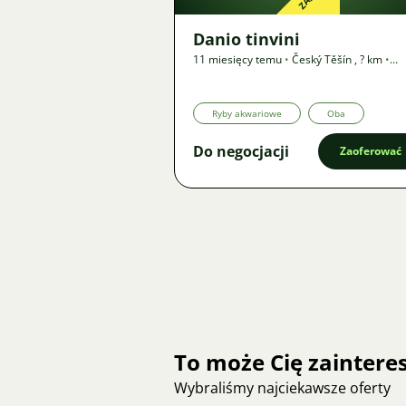
Danio tinvini
11 miesięcy temu
•
Český Těšín
,
? km
•
Zapotrzebowanie
Ryby akwariowe
Oba
Do negocjacji
Zaoferować
To może Cię zainter
Wybraliśmy najciekawsze oferty