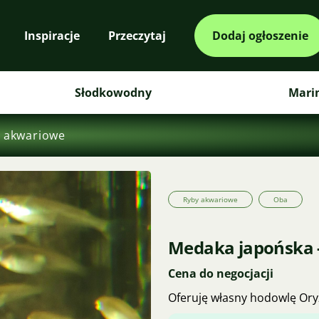
Inspiracje
Przeczytaj
Dodaj ogłoszenie
Słodkowodny
Mari
 akwariowe
Ryby akwariowe
Oba
Medaka japońska 
Cena do negocjacji
Oferuję własny hodowlę Oryz