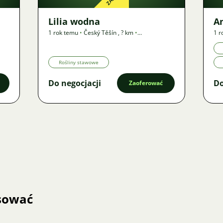
Lilia wodna
A
1 rok temu
•
Český Těšín
,
? km
•
1 r
Zapotrzebowanie
Za
Rośliny stawowe
Do negocjacji
Do
Zaoferować
esować