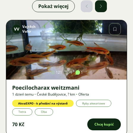
Pokaż więcej
Vojtěch
VV
Voltr
Zdjęcie
121
1
1
Poecilocharax weitzmani
1 dzień temu
•
České Budějovice
,
? km
•
Oferta
AkvaEXPO - k předání na výstavě
Ryby akwariowe
Tetra
Oba
70 Kč
Chcę kupić