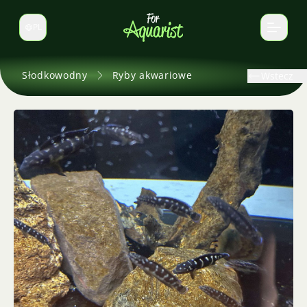
PL
Zmień język
Słodkowodny
Ryby akwariowe
Wstecz