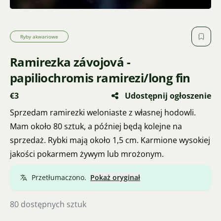
Ryby akwariowe
Ramirezka závojová -
papiliochromis ramirezi/long fin
€3
Udostępnij ogłoszenie
Sprzedam ramirezki weloniaste z własnej hodowli.
Mam około 80 sztuk, a później będą kolejne na
sprzedaż. Rybki mają około 1,5 cm. Karmione wysokiej
jakości pokarmem żywym lub mrożonym.
Przetłumaczono.
Pokaż oryginał
80 dostępnych sztuk