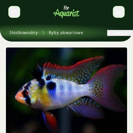
PL
Zmień język
Słodkowodny
Ryby akwariowe
Wstecz