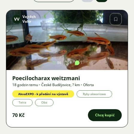
Vojtěch
VV
Voltr
Zdjęcie
86
1
1
Poecilocharax weitzmani
18 godzin temu
•
České Budějovice
,
? km
•
Oferta
AkvaEXPO - k předání na výstavě
Ryby akwariowe
Tetra
Oba
70 Kč
Chcę kupić