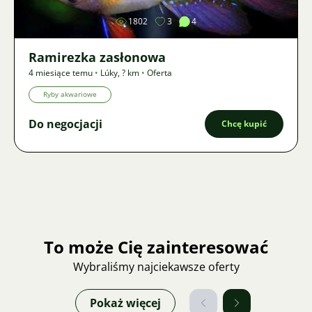
1802
3
4
Ramirezka zasłonowa
4 miesiące temu
•
Lúky
,
? km
•
Oferta
Ryby akwariowe
Do negocjacji
Chcę kupić
To może Cię zainteresować
Wybraliśmy najciekawsze oferty
Pokaż więcej