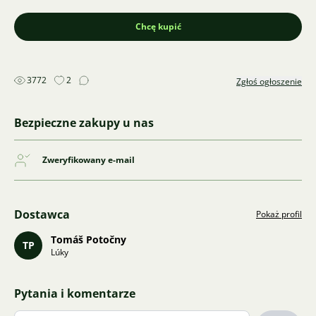
Chcę kupić
3772
2
Zgłoś ogłoszenie
Bezpieczne zakupy u nas
Zweryfikowany e-mail
Dostawca
Pokaż profil
Tomáš Potočny
TP
Lúky
Pytania i komentarze