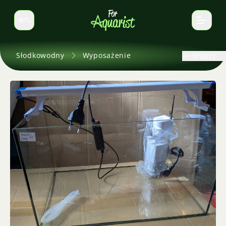
PL
Zmień język
Słodkowodny
Wyposażenie
Wstecz