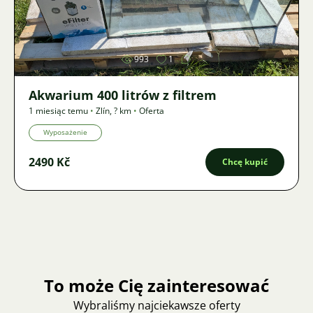
Zdjęcie
993
1
Akwarium 400 litrów z filtrem
1 miesiąc temu
•
Zlín
,
? km
•
Oferta
Wyposażenie
2490 Kč
Chcę kupić
To może Cię zainteresować
Wybraliśmy najciekawsze oferty