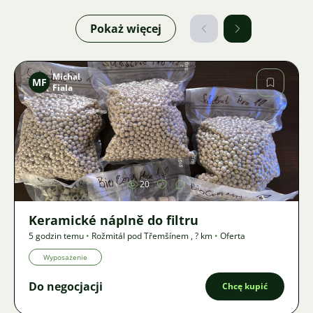
Pokaż więcej
Michal
MF
Fiala
Zdjęcie
20
Keramické náplně do filtru
5 godzin temu
•
Rožmitál pod Třemšínem
,
? km
•
Oferta
Wyposażenie
Do negocjacji
Chcę kupić