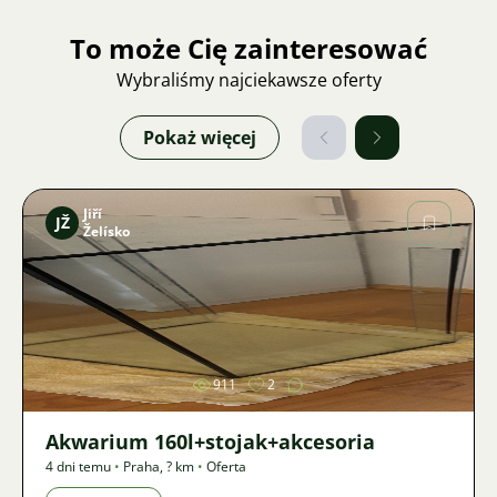
To może Cię zainteresować
Wybraliśmy najciekawsze oferty
Pokaż więcej
Jiří
JŽ
Želísko
Zdjęcie
911
2
Akwarium 160l+stojak+akcesoria
4 dni temu
•
Praha
,
? km
•
Oferta