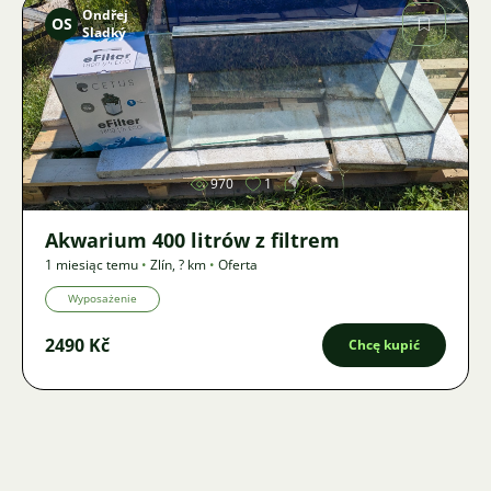
Ondřej
OS
Sladký
Zdjęcie
970
1
Akwarium 400 litrów z filtrem
1 miesiąc temu
•
Zlín
,
? km
•
Oferta
Wyposażenie
2490 Kč
Chcę kupić