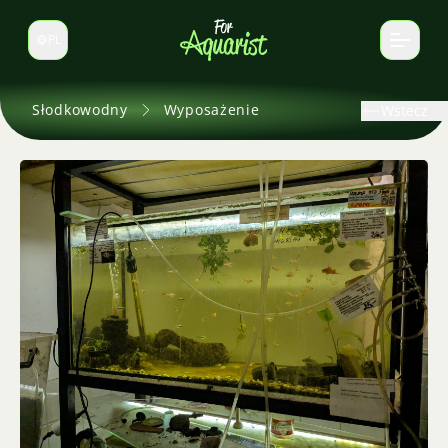
PL
Zmień język
Słodkowodny
Wyposażenie
Wstecz