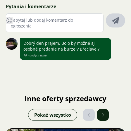
Pytania i komentarze
Dobrý deň prajem. Bolo by možné aj
osobné predanie na burze v Břeclave ?
10 miesięcy temu
Inne oferty sprzedawcy
Pokaż wszystko