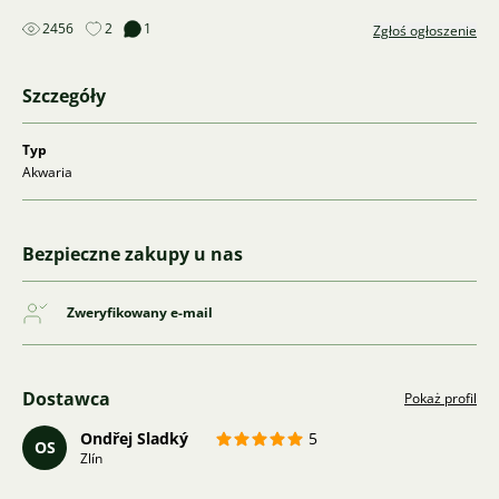
2456
2
1
Zgłoś ogłoszenie
Szczegóły
Typ
Akwaria
Bezpieczne zakupy u nas
Zweryfikowany e-mail
Dostawca
Pokaż profil
Ondřej Sladký
5
OS
Zlín