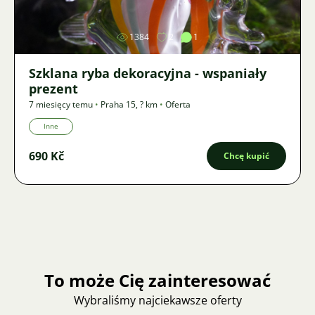
1384
2
1
Szklana ryba dekoracyjna - wspaniały
prezent
7 miesięcy temu
•
Praha 15
,
? km
•
Oferta
Inne
690 Kč
Chcę kupić
To może Cię zainteresować
Wybraliśmy najciekawsze oferty