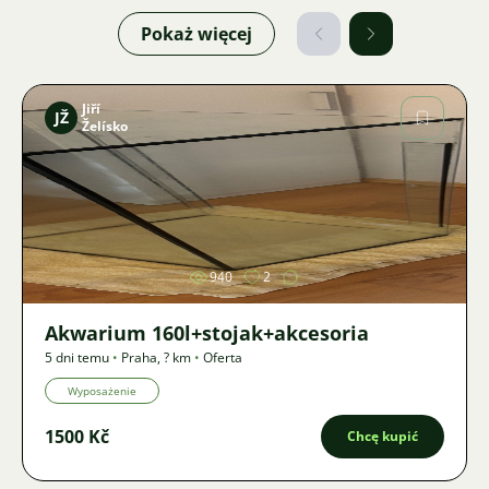
Pokaż więcej
Jiří
JŽ
Želísko
Zdjęcie
940
2
Akwarium 160l+stojak+akcesoria
5 dni temu
•
Praha
,
? km
•
Oferta
Wyposażenie
1500 Kč
Chcę kupić