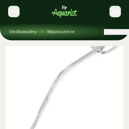
PL
Zmień język
Słodkowodny
Wyposażenie
Wstecz