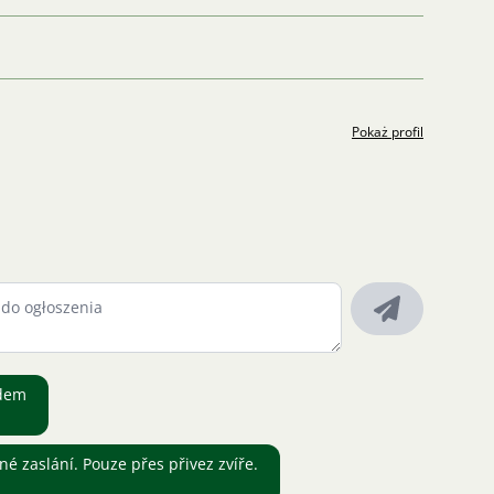
Pokaż profil
adem
é zaslání. Pouze přes přivez zvíře.