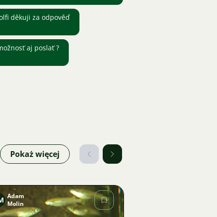
lfi děkuji za odpověď
ožnosť aj poslať ?
Pokaż więcej
Adam
M
Molin