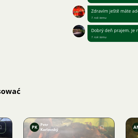
Zdravím ještě máte ado
1 rok temu
Dobrý deň prajem. Je m
1 rok temu
esować
Petr
PK
A
Karlovský