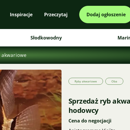
Inspiracje
Przeczytaj
Dodaj ogłoszenie
Słodkowodny
Mari
 akwariowe
Ryby akwariowe
Oba
Sprzedaż ryb akwa
hodowcy
Cena do negocjacji