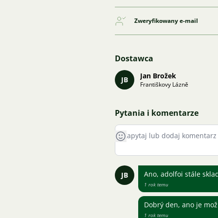
Zweryfikowany e-mail
Dostawca
Jan Brožek
JB
Františkovy Lázně
Pytania i komentarze
Ano, adolfoi stále skl
JB
1 rok temu
Dobrý den, ano je možn
1 rok temu