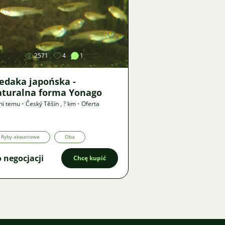
Zdjęcie
2571
4
1
edaka japońska -
aturalna forma Yonago
ni temu
•
Český Těšín
,
? km
•
Oferta
Ryby akwariowe
Oba
 negocjacji
Chcę kupić