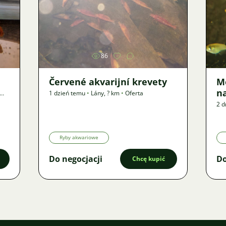
Zdjęcie
86
Červené akvarijní krevety
M
n
1 dzień temu
•
Lány
,
? km
•
Oferta
2 d
Ryby akwariowe
Do negocjacji
Do
Chcę kupić