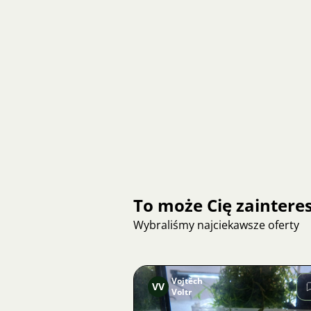
To może Cię zainter
Wybraliśmy najciekawsze oferty
Vojtěch
VV
Voltr