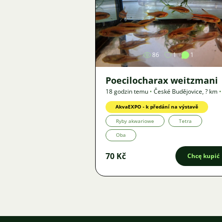
Zdjęcie
86
1
1
Poecilocharax weitzmani
18 godzin temu
•
České Budějovice
,
? km
•
Oferta
AkvaEXPO - k předání na výstavě
Ryby akwariowe
Tetra
Oba
70 Kč
Chcę kupić