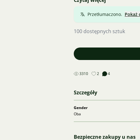
Czytaj więcej
Plata szpic
35 Kč
Przetłumaczono.
Pokaż 
Mieczak koi
30 Kč
100 dostępnych sztuk
3310
2
4
Szczegóły
Gender
Oba
Bezpieczne zakupy u nas