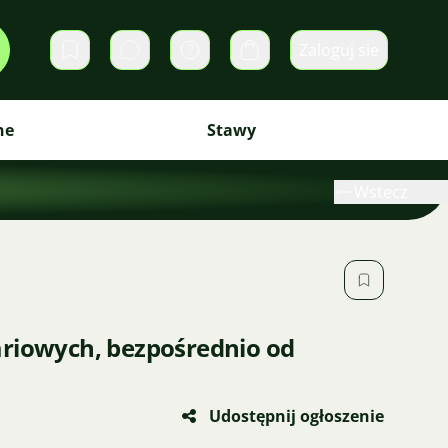
Zaloguj sie
Prywatne wiadomości
Koszyk
ne
Stawy
Wstecz
riowych, bezpośrednio od
Udostępnij ogłoszenie