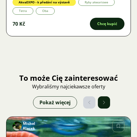
AkvaEXPO - k předání na výstavě
Ryby akwariowe
Tetra
Oba
70 Kč
Chcę kupić
To może Cię zainteresować
Wybraliśmy najciekawsze oferty
Pokaż więcej
Michal
Klacek