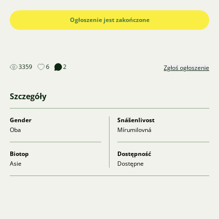
Ogłoszenie jest zakończone
3359
6
2
Zgłoś ogłoszenie
Szczegóły
Gender
Snášenlivost
Oba
Mírumilovná
Biotop
Dostępność
Asie
Dostępne