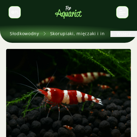
PL
Zmień język
Słodkowodny
Skorupiaki, mięczaki i inne
Wstecz