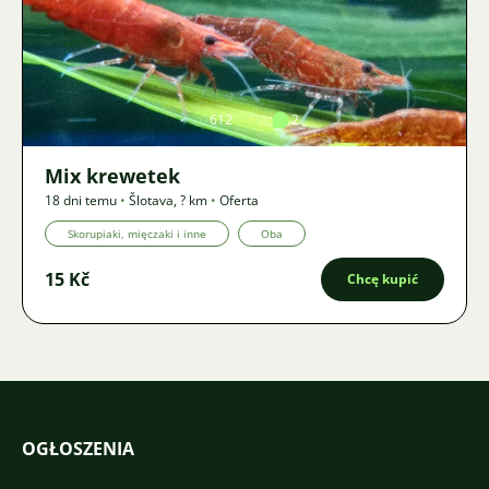
Zdjęcie
612
2
Mix krewetek
18 dni temu
•
Šlotava
,
? km
•
Oferta
Skorupiaki, mięczaki i inne
Oba
15 Kč
Chcę kupić
OGŁOSZENIA