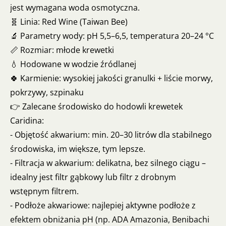
jest wymagana woda osmotyczna.
🧬 Linia: Red Wine (Taiwan Bee)
🔬 Parametry wody: pH 5,5–6,5, temperatura 20–24 °C
📏 Rozmiar: młode krewetki
💧 Hodowane w wodzie źródlanej
🍀 Karmienie: wysokiej jakości granulki + liście morwy,
pokrzywy, szpinaku
👉 Zalecane środowisko do hodowli krewetek
Caridina:
- Objętość akwarium: min. 20–30 litrów dla stabilnego
środowiska, im większe, tym lepsze.
- Filtracja w akwarium: delikatna, bez silnego ciągu –
idealny jest filtr gąbkowy lub filtr z drobnym
wstępnym filtrem.
- Podłoże akwariowe: najlepiej aktywne podłoże z
efektem obniżania pH (np. ADA Amazonia, Benibachi