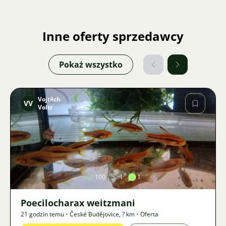
Inne oferty sprzedawcy
Pokaż wszystko
Vojtěch
VV
Voltr
Zdjęcie
100
1
1
Poecilocharax weitzmani
21 godzin temu
•
České Budějovice
,
? km
•
Oferta