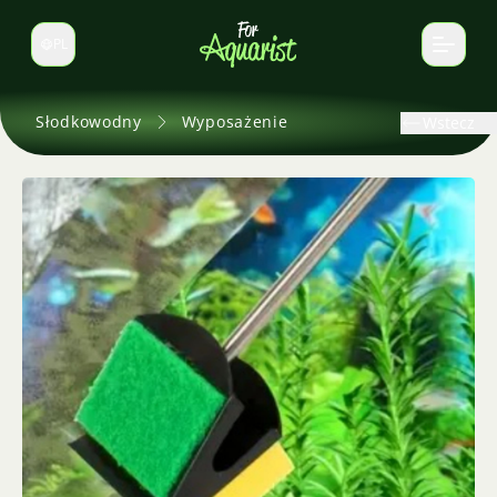
PL
Zmień język
Słodkowodny
Wyposażenie
Wstecz