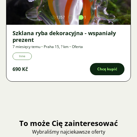
1357
2
1
Szklana ryba dekoracyjna - wspaniały
prezent
7 miesięcy temu
•
Praha 15
,
? km
•
Oferta
Inne
690 Kč
Chcę kupić
To może Cię zainteresować
Wybraliśmy najciekawsze oferty