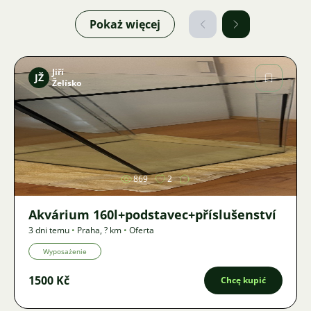
Pokaż więcej
Jiří
JŽ
Želísko
Zdjęcie
869
2
Akvárium 160l+podstavec+příslušenství
3 dni temu
•
Praha
,
? km
•
Oferta
Wyposażenie
1500 Kč
Chcę kupić