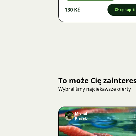
130 Kč
Chcę kupić
To może Cię zainter
Wybraliśmy najciekawsze oferty
Michal
Klacek