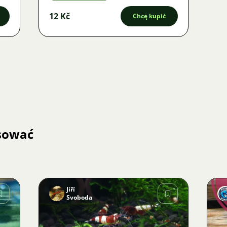
12 Kč
Chcę kupić
esować
Jiří
Svoboda