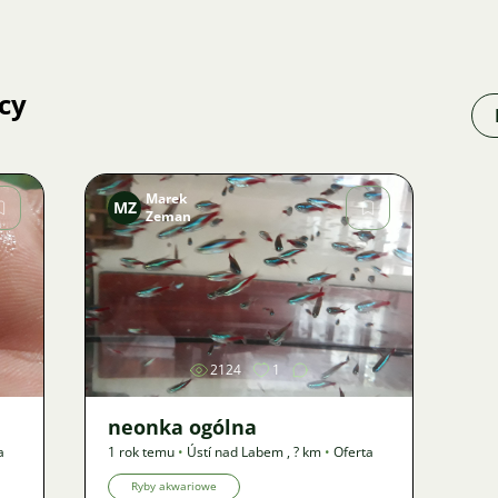
cy
Marek
MZ
Zeman
Zdjęcie
2124
1
neonka ogólna
a
1 rok temu
•
Ústí nad Labem
,
? km
•
Oferta
Ryby akwariowe