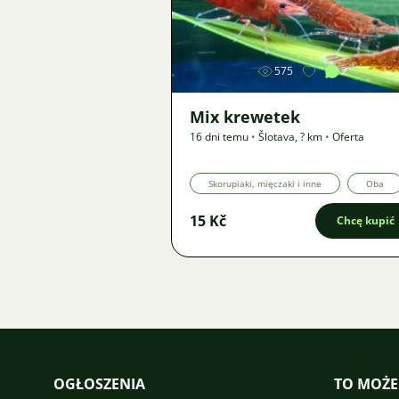
Zdjęcie
575
2
Mix krewetek
16 dni temu
•
Šlotava
,
? km
•
Oferta
Skorupiaki, mięczaki i inne
Oba
15 Kč
Chcę kupić
OGŁOSZENIA
TO MOŻE