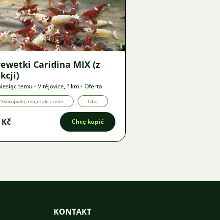
Zdjęcie
993
ewetki Caridina MIX (z
kcji)
iesiąc temu
•
Vitějovice
,
? km
•
Oferta
Skorupiaki, mięczaki i inne
Oba
 Kč
Chcę kupić
KONTAKT