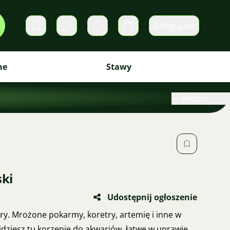
Zaloguj sie
Prywatne wiadomości
Koszyk
ne
Stawy
Wstecz
ki
Udostępnij ogłoszenie
ry. Mrożone pokarmy, koretry, artemię i inne w
dziesz tu korzenie do akwariów, łatwe w uprawie