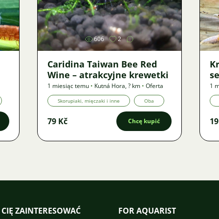
Zdjęcie
606
2
Caridina Taiwan Bee Red
Kr
Wine – atrakcyjne krewetki
se
1 miesiąc temu
•
Kutná Hora
,
? km
•
Oferta
1 m
Skorupiaki, mięczaki i inne
Oba
79 Kč
19
Chcę kupić
 CIĘ ZAINTERESOWAĆ
FOR AQUARIST