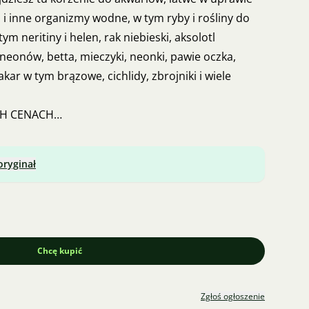
i i inne organizmy wodne, w tym ryby i rośliny do
ym neritiny i helen, rak niebieski, aksolotl
neonów, betta, mieczyki, neonki, pawie oczka,
kar w tym brązowe, cichlidy, zbrojniki i wiele
CH CENACH
ÓBUJ ZAPYTAĆ.
oryginał
ź zobaczyć.
erem 775935832
Chcę kupić
Zgłoś ogłoszenie