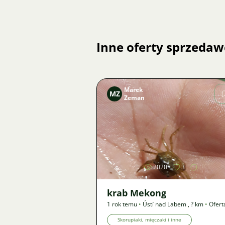
Inne oferty sprzedaw
Marek
MZ
Zeman
Zdjęcie
2020
3
krab Mekong
1 rok temu
•
Ústí nad Labem
,
? km
•
Ofert
Skorupiaki, mięczaki i inne