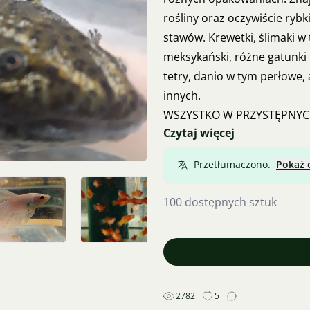
rośliny oraz oczywiście rybk
stawów. Krewetki, ślimaki w t
meksykański, różne gatunki 
tetry, danio w tym perłowe, a
innych.
WSZYSTKO W PRZYSTĘPNY
Czytaj więcej
JEŚLI CZEGOŚ SZUKASZ, SPR
Ústí nad Labem
Przetłumaczono.
Pokaż 
Umów się na termin i przyjd
Więcej informacji pod num
100 dostępnych sztuk
2782
5