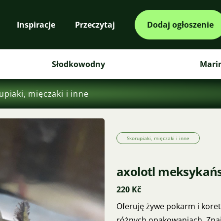
Inspiracje
Przeczytaj
Dodaj ogłoszenie
Słodkowodny
Mari
upiaki, mięczaki i inne
Skorupiaki, mięczaki i inne
axolotl meksykańs
220 Kč
Oferuję żywe pokarm i koret
różnych opakowaniach. Znaj