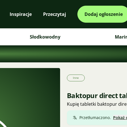
Inspiracje
Przeczytaj
Dodaj ogłoszenie
Słodkowodny
Mari
Inne
Baktopur direct ta
Kupię tabletki baktopur dire
Przetłumaczono.
Pokaż 