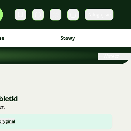
Zaloguj sie
Prywatne wiadomości
Koszyk
ne
Stawy
Wstecz
bletki
ct.
oryginał