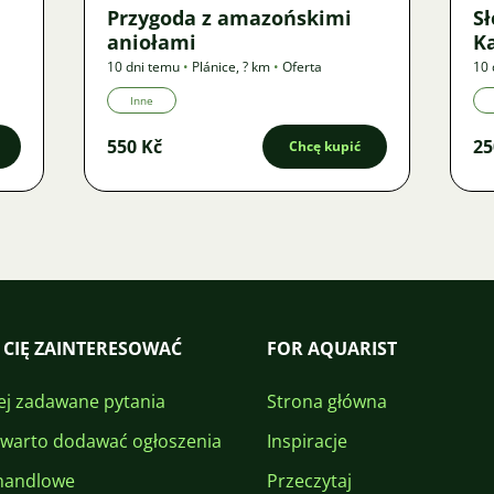
Przygoda z amazońskimi
S
aniołami
K
10 dni temu
•
Plánice
,
? km
•
Oferta
10 
Inne
550 Kč
25
Chcę kupić
 CIĘ ZAINTERESOWAĆ
FOR AQUARIST
ej zadawane pytania
Strona główna
 warto dodawać ogłoszenia
Inspiracje
handlowe
Przeczytaj