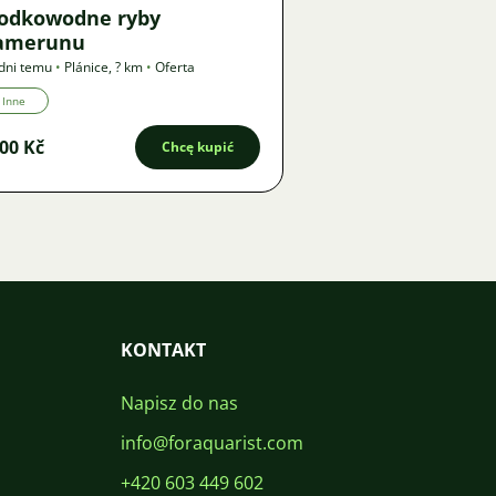
łodkowodne ryby
amerunu
dni temu
•
Plánice
,
? km
•
Oferta
Inne
00 Kč
Chcę kupić
KONTAKT
Napisz do nas
info@foraquarist.com
+420 603 449 602