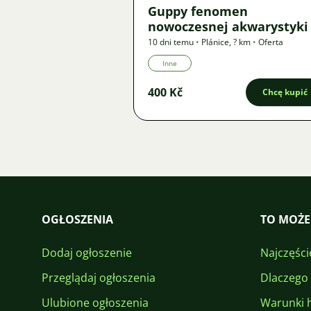
Guppy fenomen
nowoczesnej akwarystyki
10 dni temu
•
Plánice
,
? km
•
Oferta
Inne
400 Kč
Chcę kupić
OGŁOSZENIA
TO MOŻE
Dodaj ogłoszenie
Najczęści
Przeglądaj ogłoszenia
Dlaczego
Ulubione ogłoszenia
Warunki 