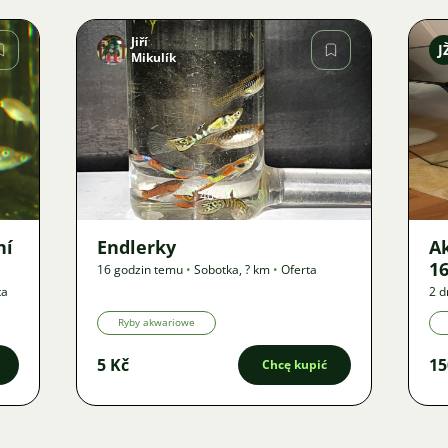
Jiří
J
Mikulík
Zdjęcie
40
ní
Endlerky
A
16
16 godzin temu
•
Sobotka
,
? km
•
Oferta
ta
2 d
Ryby akwariowe
5 Kč
15
Chcę kupić