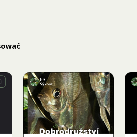
esować
Jiří
Sýkora
Zdjęcie
486
1