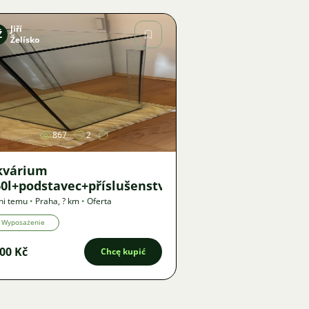
Jiří
Ž
Želísko
Zdjęcie
867
2
kvárium
0l+podstavec+příslušenství
ni temu
•
Praha
,
? km
•
Oferta
Wyposażenie
00 Kč
Chcę kupić