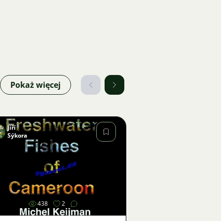
Pokaż więcej
Jiří
Sýkora
Zdjęcie
438
2