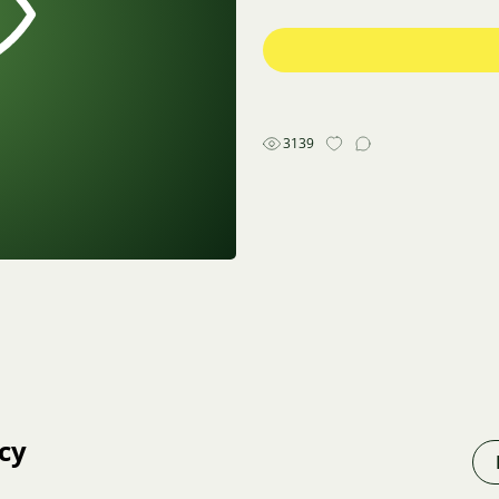
3139
cy