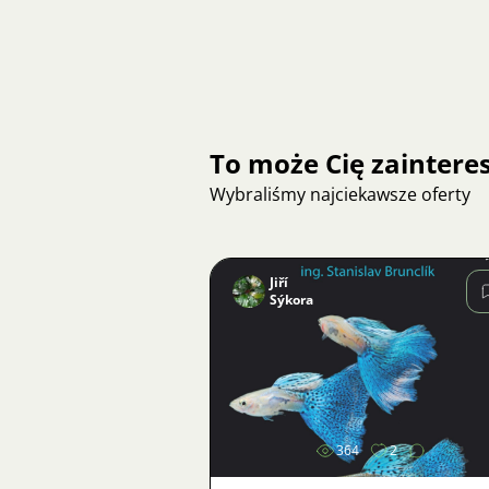
To może Cię zainter
Wybraliśmy najciekawsze oferty
Jiří
Sýkora
Zdjęcie
364
2