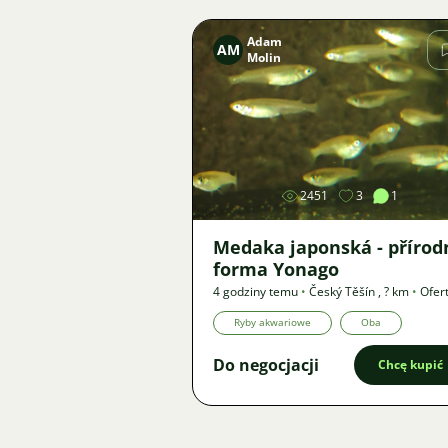
Adam
AM
Molin
Zdjęcie
2451
3
1
Medaka japonská - přírod
forma Yonago
4 godziny temu
•
Český Těšín
,
? km
•
Ofer
Ryby akwariowe
Oba
Do negocjacji
Chcę kupić