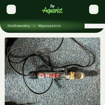
PL
Zmień język
Słodkowodny
Wyposażenie
Wstecz