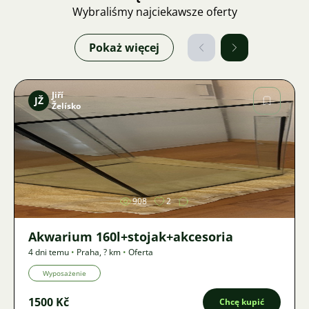
Wybraliśmy najciekawsze oferty
Pokaż więcej
Jiří
JŽ
Želísko
Zdjęcie
908
2
Akwarium 160l+stojak+akcesoria
4 dni temu
•
Praha
,
? km
•
Oferta
Wyposażenie
1500 Kč
Chcę kupić