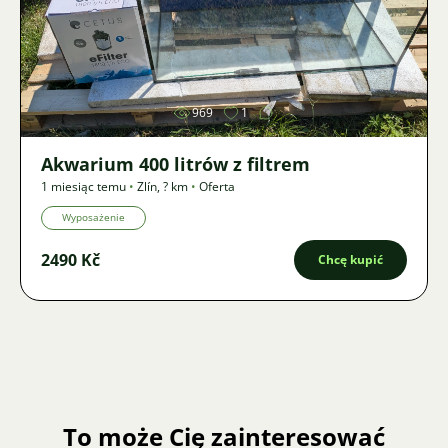
Zdjęcie
969
1
Akwarium 400 litrów z filtrem
1 miesiąc temu
•
Zlín
,
? km
•
Oferta
Wyposażenie
2490 Kč
Chcę kupić
To może Cię zainteresować