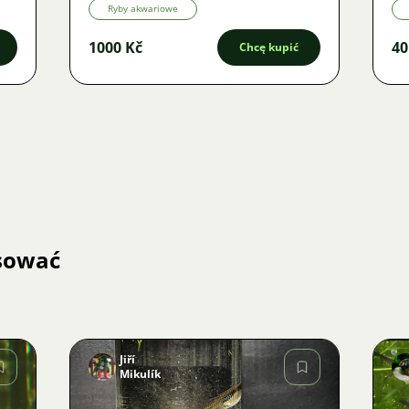
Ryby akwariowe
1000 Kč
40
Chcę kupić
esować
Jiří
Mikulík