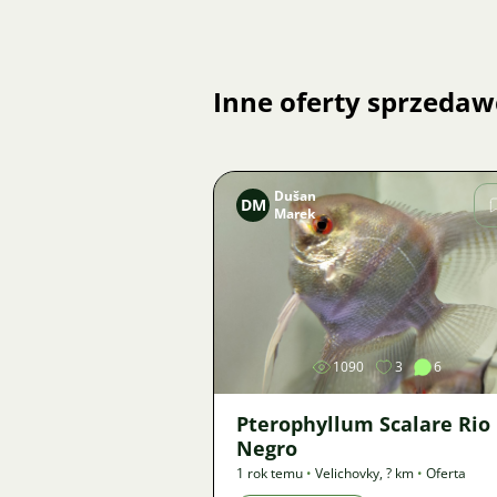
Inne oferty sprzedaw
Dušan
DM
Marek
Zdjęcie
1090
3
6
Pterophyllum Scalare Rio
Negro
1 rok temu
•
Velichovky
,
? km
•
Oferta