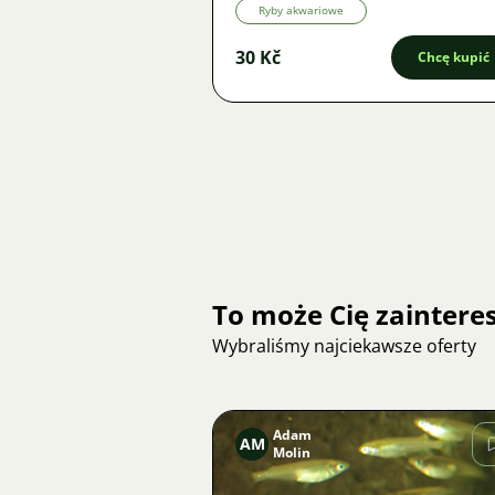
Ryby akwariowe
30 Kč
Chcę kupić
To może Cię zainter
Wybraliśmy najciekawsze oferty
Adam
AM
Molin