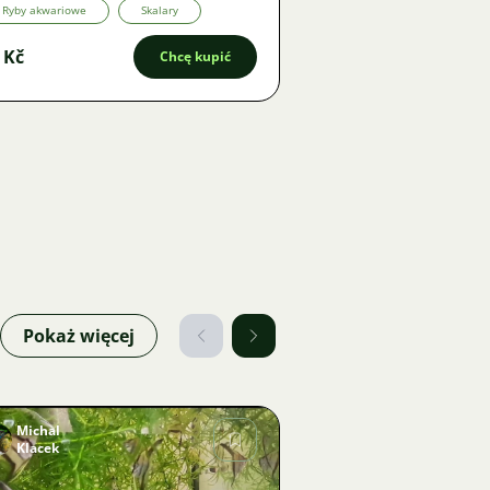
Ryby akwariowe
Skalary
 Kč
Chcę kupić
Pokaż więcej
Michal
Klacek