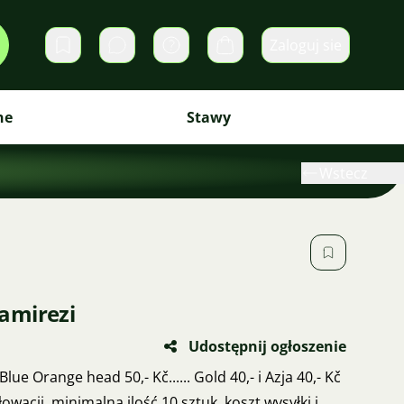
Zaloguj sie
Prywatne wiadomości
Koszyk
ne
Stawy
Wstecz
amirezi
Udostępnij ogłoszenie
Blue Orange head 50,- Kč...... Gold 40,- i Azja 40,- Kč
łowacji, minimalna ilość 10 sztuk, koszt wysyłki i