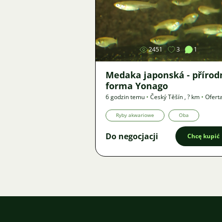
Zdjęcie
2451
3
1
Medaka japonská - přírod
forma Yonago
6 godzin temu
•
Český Těšín
,
? km
•
Ofert
Ryby akwariowe
Oba
Do negocjacji
Chcę kupić