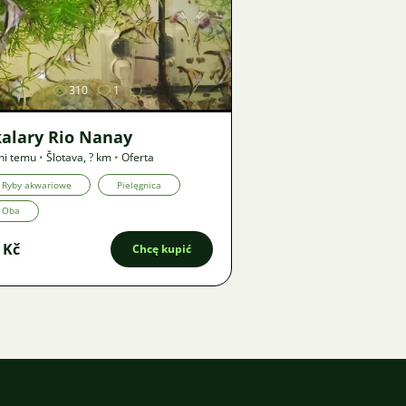
Zdjęcie
310
1
kalary Rio Nanay
ni temu
•
Šlotava
,
? km
•
Oferta
Ryby akwariowe
Pielęgnica
Oba
 Kč
Chcę kupić