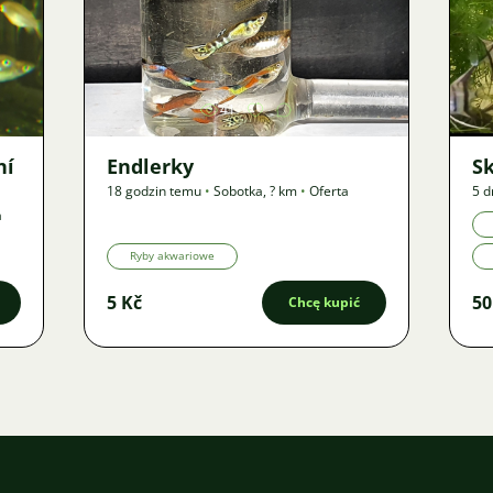
Zdjęcie
41
ní
Endlerky
S
18 godzin temu
•
Sobotka
,
? km
•
Oferta
5 d
a
Ryby akwariowe
5 Kč
50
Chcę kupić