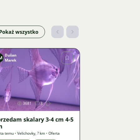
Pokaż wszystko
Dušan
M
Marek
Zdjęcie
3681
3
rzedam skalary 3-4 cm 4-5
m
ata temu
•
Velichovky
,
? km
•
Oferta