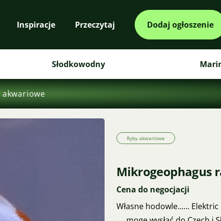
Inspiracje
Przeczytaj
Dodaj ogłoszenie
Słodkowodny
Mari
 akwariowe
Ryby akwariowe
Mikrogeophagus r
Cena do negocjacji
Własne hodowle...... Elektric 
.... mogę wysłać do Czech i S