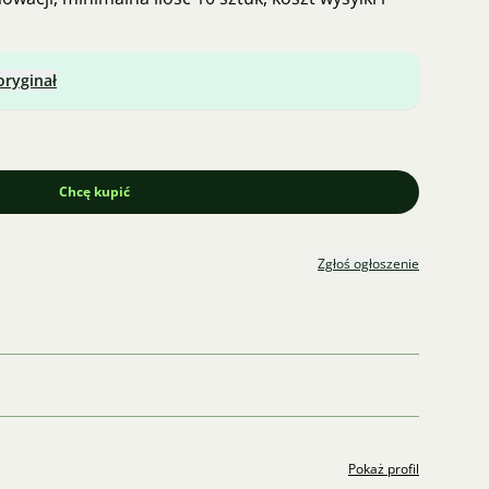
oryginał
Chcę kupić
Zgłoś ogłoszenie
Pokaż profil