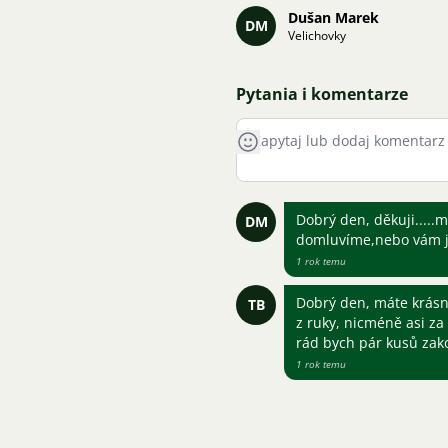
Dušan Marek
DM
Velichovky
Pytania i komentarze
Dobrý den, děkuji.....
DM
domluvíme,nebo vám j
1 rok temu
Dobrý den, máte krásn
TB
z ruky, nicméně asi za
rád bych pár kusů zak
1 rok temu