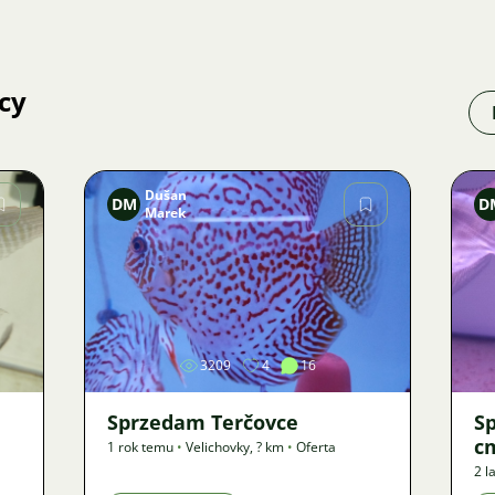
cy
Dušan
DM
D
Marek
Zdjęcie
3209
4
16
Sprzedam Terčovce
Sp
c
1 rok temu
•
Velichovky
,
? km
•
Oferta
2 l