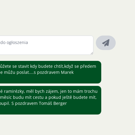
můžete se stavit kdy budete chtít,když se předem
e můžu poslat....s pozdravem Marek
é ramirézky, měl bych zájem, jen to mám trochu
 měsíc budu mít cestu a pokud ještě budete mít,
oupil. S pozdravem Tomáš Berger