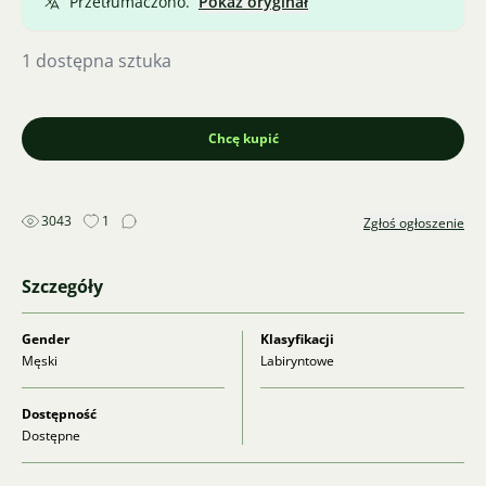
Przetłumaczono.
Pokaż oryginał
1 dostępna sztuka
Chcę kupić
3043
1
Zgłoś ogłoszenie
Szczegóły
Gender
Klasyfikacji
Męski
Labiryntowe
Dostępność
Dostępne