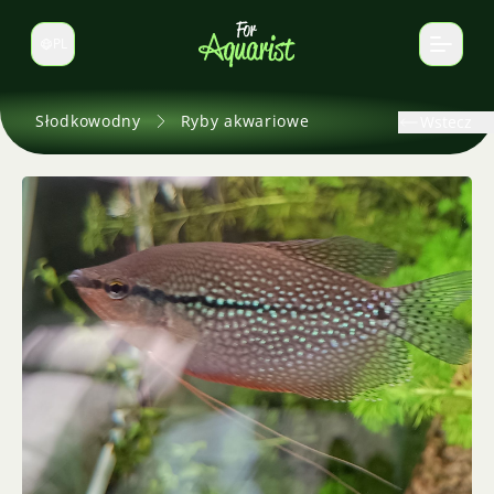
PL
Zmień język
Słodkowodny
Ryby akwariowe
Wstecz