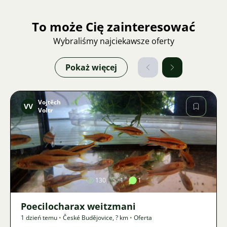
To może Cię zainteresować
Wybraliśmy najciekawsze oferty
Pokaż więcej
Vojtěch
VV
Voltr
Zdjęcie
130
1
1
Poecilocharax weitzmani
1 dzień temu
•
České Budějovice
,
? km
•
Oferta