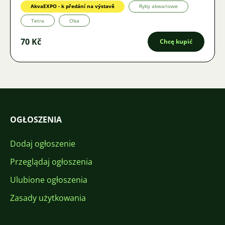
AkvaEXPO - k předání na výstavě
Ryby akwariowe
Tetra
Oba
70 Kč
Chcę kupić
OGŁOSZENIA
Dodaj ogłoszenie
Przeglądaj ogłoszenia
Ulubione ogłoszenia
Zasady użytkowania