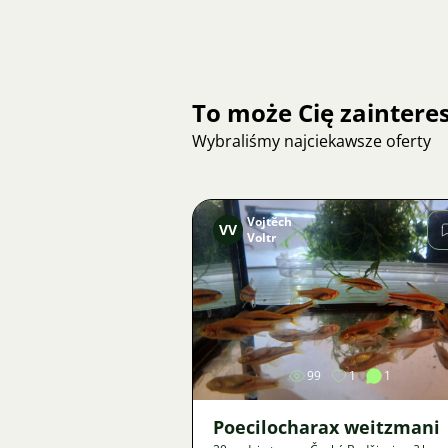
To może Cię zainter
Wybraliśmy najciekawsze oferty
Vojtěch
VV
Voltr
Zdjęcie
99
1
1
Poecilocharax weitzmani