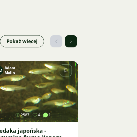
Pokaż więcej
Adam
M
Molin
Zdjęcie
2587
4
1
edaka japońska -