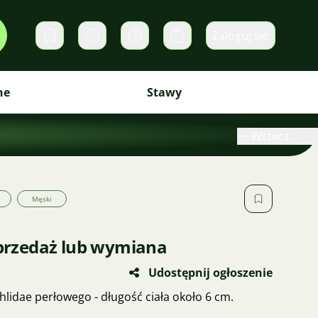
Zaloguj sie
Prywatne wiadomości
Koszyk
ne
Stawy
Wstecz
Męski
sprzedaż lub wymiana
Udostępnij ogłoszenie
idae perłowego - długość ciała około 6 cm.