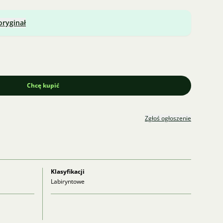
oryginał
Chcę kupić
Zgłoś ogłoszenie
Klasyfikacji
Labiryntowe