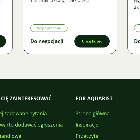
n
1 dzień temu
•
Lány
,
? km
•
Oferta
2 d
Ryby akwariowe
Do negocjacji
Do
Chcę kupić
 CIĘ ZAINTERESOWAĆ
FOR AQUARIST
ej zadawane pytania
Strona główna
 warto dodawać ogłoszenia
Inspiracje
handlowe
Przeczytaj