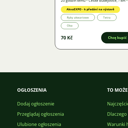
20 godzin temu
•
České Budějovice
,
? km
•
Oferta
AkvaEXPO - k předání na výstavě
Ryby akwariowe
Tetra
Oba
70 Kč
Chcę kupić
OGŁOSZENIA
TO MOŻE
Dodaj ogłoszenie
Najczęści
Przeglądaj ogłoszenia
Dlaczego
Ulubione ogłoszenia
Warunki 