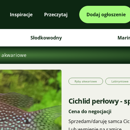
Inspiracje
Przeczytaj
Dodaj ogłoszenie
Słodkowodny
Mari
 akwariowe
Ryby akwariowe
Labiryntowe
Cichlid perłowy - 
Cena do negocjacji
Sprzedam/daruję samca Cichl
Lub wymienię na samicę.