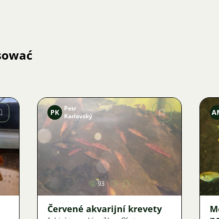
esować
Petr
PK
A
Karlovský
Zdjęcie
93
Červené akvarijní krevety
M