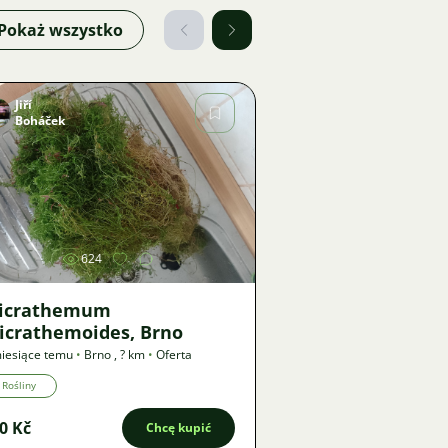
Pokaż wszystko
Jiří
Boháček
Zdjęcie
624
icrathemum
icrathemoides, Brno
iesiące temu
•
Brno
,
? km
•
Oferta
Rośliny
0 Kč
Chcę kupić