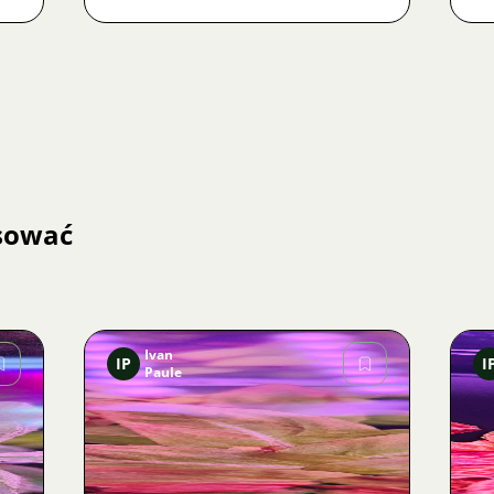
esować
Ivan
IP
I
Paule
Zdjęcie