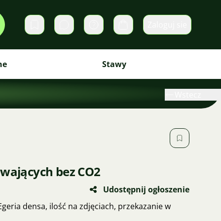
Zaloguj sie
Prywatne wiadomości
Koszyk
ne
Stawy
Wstecz
ywających bez CO2
Udostępnij ogłoszenie
eria densa, ilość na zdjęciach, przekazanie w