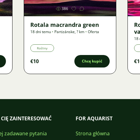
386
Rotala macrandra green
R
v
18 dni temu
•
Partizánske
,
? km
•
Oferta
18 
Rośliny
€10
€1
Chcę kupić
 CIĘ ZAINTERESOWAĆ
FOR AQUARIST
ej zadawane pytania
Strona główna