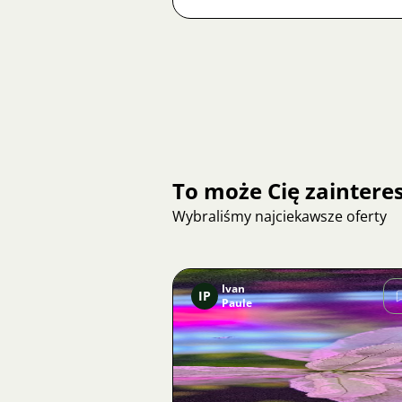
To może Cię zainter
Wybraliśmy najciekawsze oferty
Ivan
IP
Paule
Zdjęcie