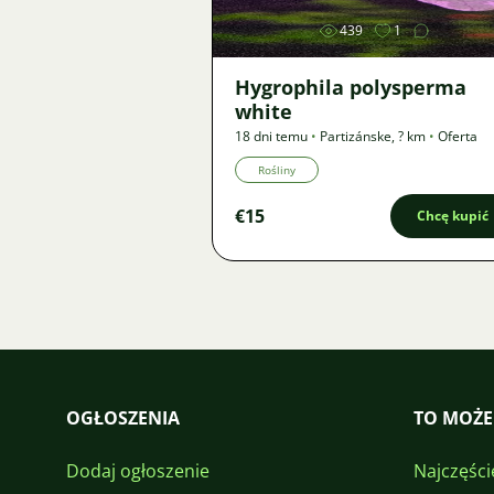
439
1
Hygrophila polysperma
white
18 dni temu
•
Partizánske
,
? km
•
Oferta
Rośliny
€15
Chcę kupić
OGŁOSZENIA
TO MOŻE
Dodaj ogłoszenie
Najczęści