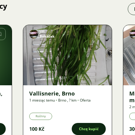
cy
Jiří
Boháček
Zdjęcie
631
,
Vallisnerie, Brno
M
m
1 miesiąc temu
•
Brno
,
? km
•
Oferta
2 m
Rośliny
100 Kč
30
Chcę kupić