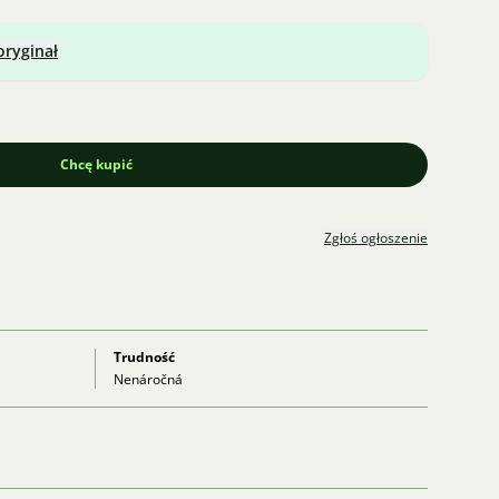
oryginał
Chcę kupić
Zgłoś ogłoszenie
Trudność
Nenáročná