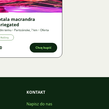
402
otala macrandra
ariegated
dni temu
•
Partizánske
,
? km
•
Oferta
Rośliny
0
Chcę kupić
KONTAKT
Napisz do nas