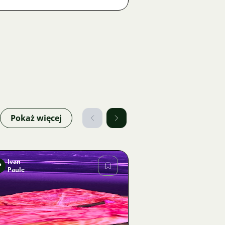
Pokaż więcej
Ivan
P
Paule
Zdjęcie