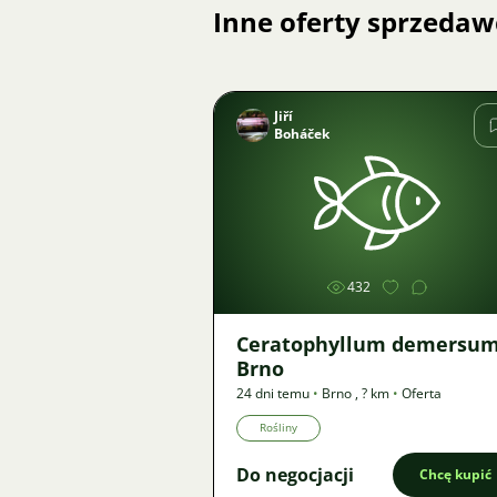
Inne oferty sprzedaw
Jiří
Boháček
Zdjęcie
432
Ceratophyllum demersum
Brno
24 dni temu
•
Brno
,
? km
•
Oferta
Rośliny
Do negocjacji
Chcę kupić