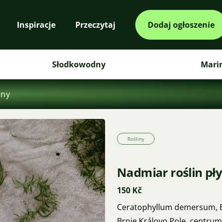
Inspiracje
Przeczytaj
Dodaj ogłoszenie
Słodkowodny
Mari
iny
Rośliny
Nadmiar roślin pł
150 Kč
Ceratophyllum demersum, Eg
Brnie Královo Pole, centrum