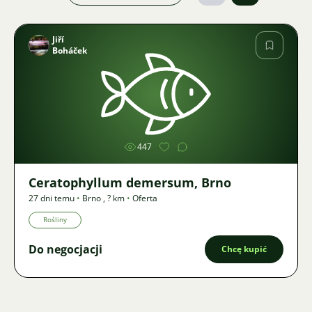
Jiří
Boháček
Zdjęcie
447
Ceratophyllum demersum, Brno
27 dni temu
•
Brno
,
? km
•
Oferta
Rośliny
Do negocjacji
Chcę kupić