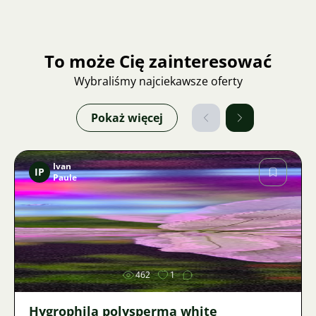
To może Cię zainteresować
Wybraliśmy najciekawsze oferty
Pokaż więcej
Ivan
IP
Paule
Zdjęcie
462
1
Hygrophila polysperma white