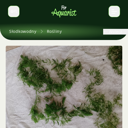
PL
Zmień język
Słodkowodny
Rośliny
Wstecz