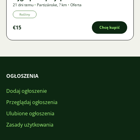
21 dni temu
•
Partizánske
,
? km
•
Oferta
Rośliny
€15
Chcę kupić
OGŁOSZENIA
Dodaj ogłoszenie
Przeglądaj ogłoszenia
Ulubione ogłoszenia
Zasady użytkowania